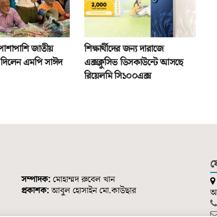
পাশাপাশি জাতীয়
শিক্ষার্থীদের জন্য দারাজে
তা দিলেন এমপি সাঈদ
এক্সক্লুসিভ ডিসকাউন্টে আসছে
রিয়েলমি সি১০০এক্স
য
সম্পাদক:
মোহাম্মদ রুবেল খান
প্রকাশক:
আবুল হোসাইন মো.কাউছার
আন