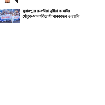
মুরাদপুরে রজভীয়া নূরীয়া কমিটির
যৌতুক-মাদকবিরোধী মানববন্ধন ও র‌্যালি