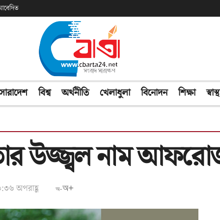
ক আবেদিত
সারাদেশ
বিশ্ব
অর্থনীতি
খেলাধুলা
বিনোদন
শিক্ষা
স্বাস্থ
তার উজ্জ্বল নাম আফরোজ
১৬:৩৬ অপরাহ্ণ
অ+
অ-