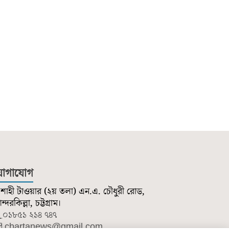
োগাযোগ
শাহী টাওয়ার (২য় তলা) এন.এ. চৌধুরী রোড,
্দরকিল্লা, চট্টগ্রাম।
০১৮৫১ ২১৪ ৭৪৭
cbartanews@gmail.com