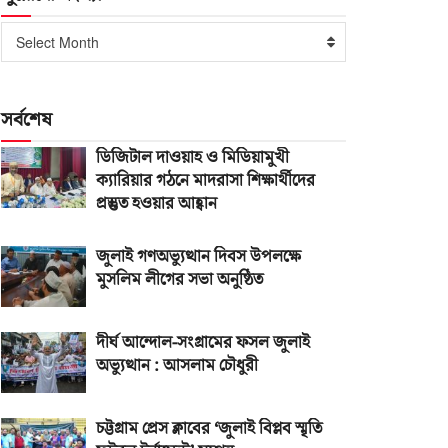
পুরোনো
Select Month
সংখ্যা
সর্বশেষ
ডিজিটাল দাওয়াহ ও মিডিয়ামুখী
ক্যারিয়ার গঠনে মাদরাসা শিক্ষার্থীদের
প্রস্তুত হওয়ার আহ্বান
জুলাই গণঅভ্যুত্থান দিবস উপলক্ষে
মুসলিম লীগের সভা অনুষ্ঠিত
দীর্ঘ আন্দোল-সংগ্রামের ফসল জুলাই
অভ্যুত্থান : আসলাম চৌধুরী
চট্টগ্রাম প্রেস ক্লাবের ‘জুলাই বিপ্লব স্মৃতি