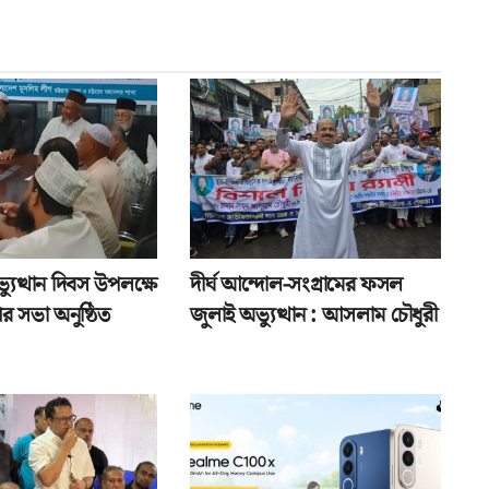
যুত্থান দিবস উপলক্ষে
দীর্ঘ আন্দোল-সংগ্রামের ফসল
র সভা অনুষ্ঠিত
জুলাই অভ্যুত্থান : আসলাম চৌধুরী