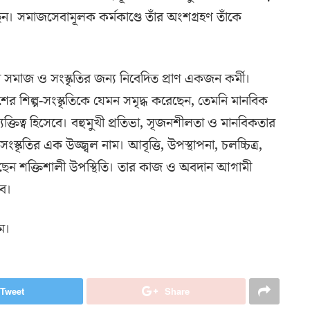
ছেন। সমাজসেবামূলক কর্মকাণ্ডে তাঁর অংশগ্রহণ তাঁকে
 সমাজ ও সংস্কৃতির জন্য নিবেদিত প্রাণ একজন কর্মী।
শের শিল্প-সংস্কৃতিকে যেমন সমৃদ্ধ করেছেন, তেমনি মানবিক
্যক্তিত্ব হিসেবে। বহুমুখী প্রতিভা, সৃজনশীলতা ও মানবিকতার
কৃতির এক উজ্জ্বল নাম। আবৃত্তি, উপস্থাপনা, চলচ্চিত্র,
 রেখেছেন শক্তিশালী উপস্থিতি। তার কাজ ও অবদান আগামী
বে।
াম।
Tweet
Share