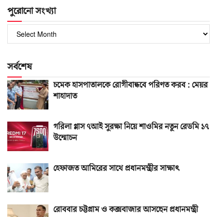
পুরোনো সংখ্যা
পুরোনো
সংখ্যা
সর্বশেষ
চমেক হাসপাতালকে রোগীবান্ধবে পরিণত করব : মেয়র
শাহাদাত
গরিলা গ্লাস ৭আই সুরক্ষা নিয়ে শাওমির নতুন রেডমি ১৭
উন্মোচন
হেফাজত আমিরের সাথে প্রধানমন্ত্রীর সাক্ষাৎ
রোববার চট্টগ্রাম ও কক্সবাজার আসছেন প্রধানমন্ত্রী