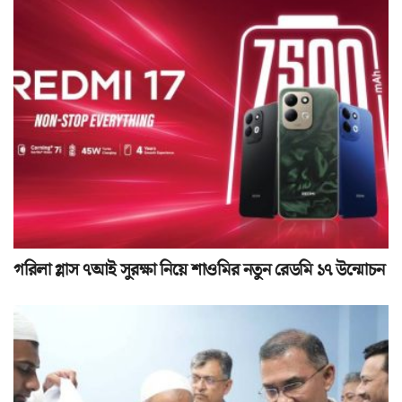
গরিলা গ্লাস ৭আই সুরক্ষা নিয়ে শাওমির নতুন রেডমি ১৭ উন্মোচন