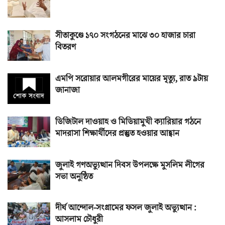
সীতাকুণ্ডে ১৭০ সংগঠনের মাঝে ৩০ হাজার চারা
বিতরণ
এমপি সরোয়ার আলমগীরের মায়ের মৃত্যু, রাত ৯টায়
জানাজা
ডিজিটাল দাওয়াহ ও মিডিয়ামুখী ক্যারিয়ার গঠনে
মাদরাসা শিক্ষার্থীদের প্রস্তুত হওয়ার আহ্বান
জুলাই গণঅভ্যুত্থান দিবস উপলক্ষে মুসলিম লীগের
সভা অনুষ্ঠিত
দীর্ঘ আন্দোল-সংগ্রামের ফসল জুলাই অভ্যুত্থান :
আসলাম চৌধুরী