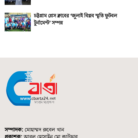
চট্টগ্রাম প্রেস ক্লাবের ‘জুলাই বিপ্লব স্মৃতি ফুটবল
টুর্নামেন্ট’ সম্পন্ন
সম্পাদক:
মোহাম্মদ রুবেল খান
প্রকাশক:
আবুল হোসাইন মো.কাউছার