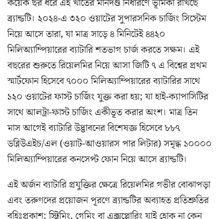
কয়েক ছর ধরে এই খাতের মানদণ্ড নির্ধারণে ভূমিকা রাখছে
ব্র্যান্ডটি। ২০২৪-এ ৩২০ ওয়াটের সুপারসনিক চার্জিং সিস্টেম
নিয়ে আসে তারা, যা মাত্র সাড়ে ৪ মিনিটেই ৪৪২০
মিলিঅ্যাম্পিয়ারের ব্যাটারি শতভাগ চার্জ করতে সক্ষম। এই
বছরের শুরুতে রিয়েলমির নিয়ে আসা জিটি ৭ এ বিশ্বের প্রথম
স্মার্টফোন হিসেবে ৭০০০ মিলিঅ্যাম্পিয়ারের ব্যাটারির সাথে
১২০ ওয়াটের ফাস্ট চার্জিং যুক্ত করা হয়; যা হাই-ক্যাপাসিটির
সাথে আলট্রা-ফাস্ট চার্জিং একীভূত করার অংশ। মাত্র তিন
মাস আগেই ব্যাটারি উদ্ভাবনের বিশেষজ্ঞ হিসেবে ৮৮৭
ডব্লিউএইচ/এল (ওয়াট-আওয়ারস পার লিটার) সমৃদ্ধ ১০০০০
মিলিঅ্যাম্পিয়ারের কনসেপ্ট ফোন নিয়ে আসে ব্র্যান্ডটি।
এই অর্জন ব্যাটারি প্রযুক্তির ক্ষেত্রে রিয়েলমির গভীর বোঝাপড়া
এবং তরুণদের প্রয়োজন পূরণে ব্র্যান্ডটির অব্যাহত প্রতিশ্রুতির
বহিঃপ্রকাশ; স্ট্রিমিং, গেমিং বা এক্সপ্লোরিং যাই হোক না কেন