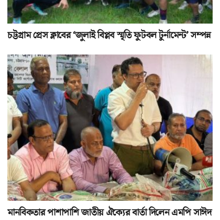
চট্টগ্রাম প্রেস ক্লাবের ‘জুলাই বিপ্লব স্মৃতি ফুটবল টুর্নামেন্ট’ সম্পন্ন
মানবিকতার পাশাপাশি জাতীয় ঐক্যের বার্তা দিলেন এমপি সাঈদ