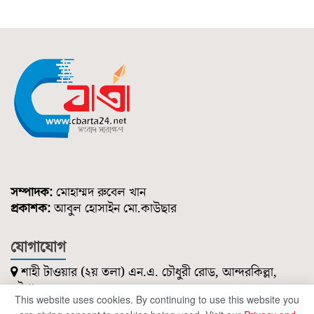
সম্পাদক:
মোহাম্মদ রুবেল খান
প্রকাশক:
আবুল হোসাইন মো.কাউছার
যোগাযোগ
শাহী টাওয়ার (২য় তলা) এন.এ. চৌধুরী রোড, আন্দরকিল্লা,
চট্টগ্রাম।
This website uses cookies. By continuing to use this website you
০১৮৫১ ২১৪ ৭৪৭