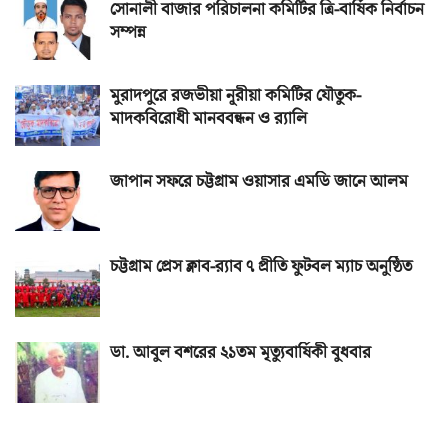
সোনালী বাজার পরিচালনা কমিটির ত্রি-বার্ষিক নির্বাচন
সম্পন্ন
মুরাদপুরে রজভীয়া নূরীয়া কমিটির যৌতুক-
মাদকবিরোধী মানববন্ধন ও র‌্যালি
জাপান সফরে চট্টগ্রাম ওয়াসার এমডি জানে আলম
চট্টগ্রাম প্রেস ক্লাব-র‌্যাব ৭ প্রীতি ফুটবল ম্যাচ অনুষ্ঠিত
ডা. আবুল বশরের ২১তম মৃত্যুবার্ষিকী বুধবার