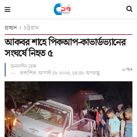
প্রচ্ছদ
চট্টগ্রাম
আকবর শাহে পিকআপ-কাভার্ডভ্যানের
সংঘর্ষে নিহত ৫
অনলাইন ডেস্ক
অ+
অ-
প্রকাশিত: আগস্ট ১৮ ২০২৫, ১৫:৪৮ অপরাহ্ণ