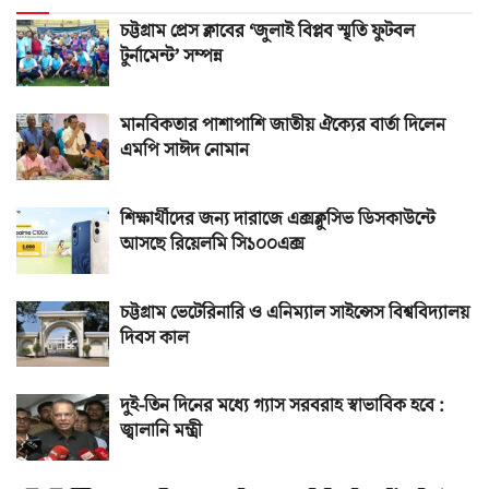
চট্টগ্রাম প্রেস ক্লাবের ‘জুলাই বিপ্লব স্মৃতি ফুটবল
টুর্নামেন্ট’ সম্পন্ন
মানবিকতার পাশাপাশি জাতীয় ঐক্যের বার্তা দিলেন
এমপি সাঈদ নোমান
শিক্ষার্থীদের জন্য দারাজে এক্সক্লুসিভ ডিসকাউন্টে
আসছে রিয়েলমি সি১০০এক্স
চট্টগ্রাম ভেটেরিনারি ও এনিম্যাল সাইন্সেস বিশ্ববিদ্যালয়
দিবস কাল
দুই-তিন দিনের মধ্যে গ্যাস সরবরাহ স্বাভাবিক হবে :
জ্বালানি মন্ত্রী