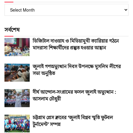
পুরোনো
সংখ্যা
সর্বশেষ
ডিজিটাল দাওয়াহ ও মিডিয়ামুখী ক্যারিয়ার গঠনে
মাদরাসা শিক্ষার্থীদের প্রস্তুত হওয়ার আহ্বান
জুলাই গণঅভ্যুত্থান দিবস উপলক্ষে মুসলিম লীগের
সভা অনুষ্ঠিত
দীর্ঘ আন্দোল-সংগ্রামের ফসল জুলাই অভ্যুত্থান :
আসলাম চৌধুরী
চট্টগ্রাম প্রেস ক্লাবের ‘জুলাই বিপ্লব স্মৃতি ফুটবল
টুর্নামেন্ট’ সম্পন্ন