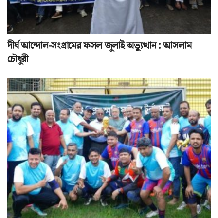
দীর্ঘ আন্দোল-সংগ্রামের ফসল জুলাই অভ্যুত্থান : আসলাম
চৌধুরী