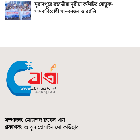
মুরাদপুরে রজভীয়া নূরীয়া কমিটির যৌতুক-
মাদকবিরোধী মানববন্ধন ও র‌্যালি
সম্পাদক:
মোহাম্মদ রুবেল খান
প্রকাশক:
আবুল হোসাইন মো.কাউছার