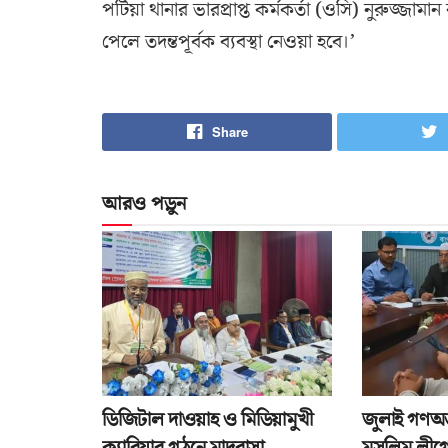
পটিয়া থানার ভারপ্রাপ্ত কর্মকর্তা (ওসি) নুরুজ
পেলে তদন্তপূর্বক ব্যবস্থা নেওয়া হবে।’
Share
আরও পড়ুন
ডিজিটাল দাওয়াহ ও মিডিয়ামুখী
জুলাই গণঅভ্
ক্যারিয়ার গঠনে মাদরাসা
মুসলিম লীগে