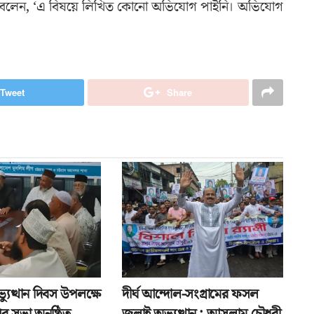
্জামান বলেন, ‘এ বিষয়ে লিখিত কোনো অভিযোগ পাইনি। অভিযোগ
Tweet
Share
যুত্থান দিবস উপলক্ষে
দীর্ঘ আন্দোল-সংগ্রামের ফসল
র সভা অনুষ্ঠিত
জুলাই অভ্যুত্থান : আসলাম চৌধুরী