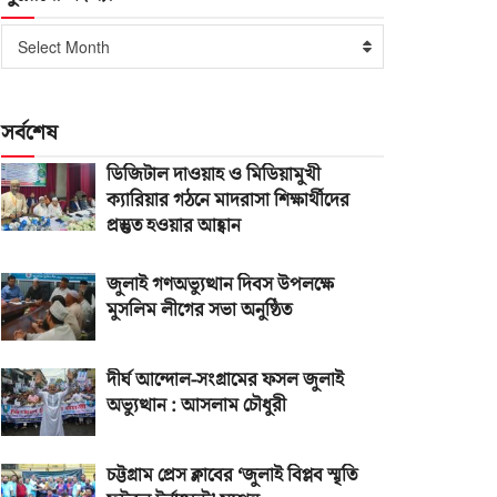
পুরোনো
Select Month
সংখ্যা
সর্বশেষ
ডিজিটাল দাওয়াহ ও মিডিয়ামুখী
ক্যারিয়ার গঠনে মাদরাসা শিক্ষার্থীদের
প্রস্তুত হওয়ার আহ্বান
জুলাই গণঅভ্যুত্থান দিবস উপলক্ষে
মুসলিম লীগের সভা অনুষ্ঠিত
দীর্ঘ আন্দোল-সংগ্রামের ফসল জুলাই
অভ্যুত্থান : আসলাম চৌধুরী
চট্টগ্রাম প্রেস ক্লাবের ‘জুলাই বিপ্লব স্মৃতি