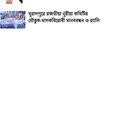
মুরাদপুরে রজভীয়া নূরীয়া কমিটির
যৌতুক-মাদকবিরোধী মানববন্ধন ও র‌্যালি