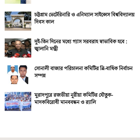
চট্টগ্রাম ভেটেরিনারি ও এনিম্যাল সাইন্সেস বিশ্ববিদ্যালয়
দিবস কাল
দুই-তিন দিনের মধ্যে গ্যাস সরবরাহ স্বাভাবিক হবে :
জ্বালানি মন্ত্রী
সোনালী বাজার পরিচালনা কমিটির ত্রি-বার্ষিক নির্বাচন
সম্পন্ন
মুরাদপুরে রজভীয়া নূরীয়া কমিটির যৌতুক-
মাদকবিরোধী মানববন্ধন ও র‌্যালি