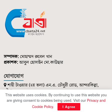
সম্পাদক:
মোহাম্মদ রুবেল খান
প্রকাশক:
আবুল হোসাইন মো.কাউছার
যোগাযোগ
শাহী টাওয়ার (২য় তলা) এন.এ. চৌধুরী রোড, আন্দরকিল্লা,
চট্টগ্রাম।
This website uses cookies. By continuing to use this website you
০১৮৫১ ২১৪ ৭৪৭
are giving consent to cookies being used. Visit our
Privacy and
cbartanews@gmail.com
Cookie Policy
.
I Agree