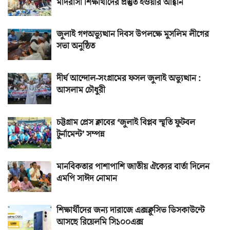
মাদরাসা শিক্ষার্থীদের প্রস্তুত হওয়ার আহ্বান
জুলাই গণঅভ্যুত্থান দিবস উপলক্ষে মুসলিম লীগের
সভা অনুষ্ঠিত
দীর্ঘ আন্দোল-সংগ্রামের ফসল জুলাই অভ্যুত্থান :
আসলাম চৌধুরী
চট্টগ্রাম প্রেস ক্লাবের ‘জুলাই বিপ্লব স্মৃতি ফুটবল
টুর্নামেন্ট’ সম্পন্ন
মানবিকতার পাশাপাশি জাতীয় ঐক্যের বার্তা দিলেন
এমপি সাঈদ নোমান
শিক্ষার্থীদের জন্য দারাজে এক্সক্লুসিভ ডিসকাউন্টে
আসছে রিয়েলমি সি১০০এক্স