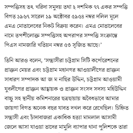
সম্পত্তিসহ তৎ খরিদা সমুদয় তথা ২ দশমিক ৭৭ একর সম্পত্তি
বিগত ১৯৬৭ সারেল ১৯ অক্টোবর ৫৯৫৪ নম্বর দলিল মূলে
এমএ মোতালেবের নিকট বিক্রয় করেন। এমএ মোতালেবের
নামে তপশীলোক্ত সম্পত্তিসহ অপরাপর সম্পত্তি সংক্রান্তে
পিএস নামজারি খতিয়ন নম্বর ৫৩ সৃজিত আছে।’
তিনি আরও বলেন, ‘সন্ত্রাসীরা চট্টগ্রাম সিটি কর্পোরেশনের
প্রাক্তন মেয়র এবং চট্টগ্রাম মহানগর আওয়ালীগের প্রাক্তন
সাধারণ সম্পাদক আ জ ম নাছির উদ্দিন, চট্টগ্রাম আওয়ামী
যুবলীগের প্রাক্তন আহ্বায়ক ও প্রাক্তন সংসদ সদস্য মহিউদ্দিন
বাচ্চু সহ স্থানীয় কমিশনারের ছত্রছায়ায় অবৈধভাবে আমার
জায়গা বিগত অনেক বছর যাবত দখল করে রেখেছিল। চিহ্নিত
সন্ত্রাসী এবং চাঁদাবাজরা একাধিক হত্যা মামলাল আসামী
জেলে আসা যাওয়া তাদের মামুলি ব্যাপার থানা পুলিশকে তারা