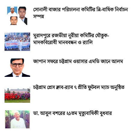
সোনালী বাজার পরিচালনা কমিটির ত্রি-বার্ষিক নির্বাচন
সম্পন্ন
মুরাদপুরে রজভীয়া নূরীয়া কমিটির যৌতুক-
মাদকবিরোধী মানববন্ধন ও র‌্যালি
জাপান সফরে চট্টগ্রাম ওয়াসার এমডি জানে আলম
চট্টগ্রাম প্রেস ক্লাব-র‌্যাব ৭ প্রীতি ফুটবল ম্যাচ অনুষ্ঠিত
ডা. আবুল বশরের ২১তম মৃত্যুবার্ষিকী বুধবার