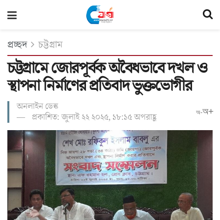
প্রচ্ছদ
চট্টগ্রাম
চট্টগ্রামে জোরপূর্বক অবৈধভাবে দখল ও
স্থাপনা নির্মাণের প্রতিবাদ ভুক্তভোগীর
অনলাইন ডেস্ক
অ+
অ-
প্রকাশিত: জুলাই ২২ ২০২৫, ১৮:১৫ অপরাহ্ণ