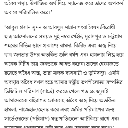
অবৈধ পন্থায় উপার্জিত অর্থ দিয়ে ম্যানেজ করে তাদের অপকর্ম
অবাধে পরিচালিত করে।’
‘আবুল হাসান সুমন ও আবদুল মান্নান গংরা বৈষম্যবিরোধী
ছাত্র আন্দোলনের সময়ও দুই নম্বর গেইট, মুরাদপুর ও চট্টগ্রাম
শহরের বিভিন্ন স্থানে প্রকাশ্যে রামদা, কিরিচ এবং অস্ত্র নিয়ে
ছাত্র জনতার উপর অতর্কিত গুলি বর্ষণ এবং হামলায় লিপ্ত হয়ে
অনেক নিরীহ ছাত্র জনতাকে আহত করেন।তাদের হেফাজতে
রয়েছে অবৈধ অস্ত্র, তারা মাদক ব্যবসায়ী ও ভূমিদস্যু। এমনি
অবস্থায় অবৈধ দখল হতে আমার স্বত্ত্বীয় তপশীলোক্ত সম্পত্তির
ডিজিটাল পরিমাণ (সার্ভে) করতে গেলে গত ১৪ জুলাই
আমাদেরকে বহিরাগত লোকসহ অবৈধ অস্ত্র দিয়ে অতর্কিত
হামলা, নাজেহাল/হেনস্ত করে এবং জমির পরিমাপের জন্য
সার্ভেওরদের (পরিমাপ) যন্ত্রপাতিগুলো আটকিয়ে রাখে এবং
আমাদের প্রাণনাসের চেষ্টা করে এবং অবরুদ্ধ করে রাখে।’