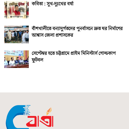
কবিতা : সুখ-দুঃখের বর্ষা
বাঁশখালীতে বন্যাদুর্গতদের পুনর্বাসনে দ্রুত ঘর নির্মাণের
আশ্বাস জেলা প্রশাসকের
সেপ্টেম্বর হতে চট্টগ্রামে প্রাইম মিনিস্টার্স গোল্ডকাপ
ফুটবল