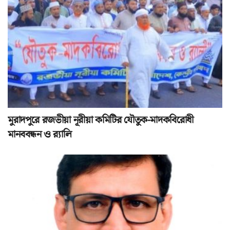
মুরাদপুরে রজভীয়া নূরীয়া কমিটির যৌতুক-মাদকবিরোধী
মানববন্ধন ও র‌্যালি