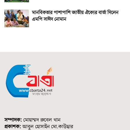
মানবিকতার পাশাপাশি জাতীয় ঐক্যের বার্তা দিলেন
এমপি সাঈদ নোমান
সম্পাদক:
মোহাম্মদ রুবেল খান
প্রকাশক:
আবুল হোসাইন মো.কাউছার