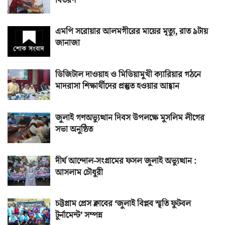
বিতরণ
এমপি সরোয়ার আলমগীরের মায়ের মৃত্যু, রাত ৯টায়
জানাজা
ডিজিটাল দাওয়াহ ও মিডিয়ামুখী ক্যারিয়ার গঠনে
মাদরাসা শিক্ষার্থীদের প্রস্তুত হওয়ার আহ্বান
জুলাই গণঅভ্যুত্থান দিবস উপলক্ষে মুসলিম লীগের
সভা অনুষ্ঠিত
দীর্ঘ আন্দোল-সংগ্রামের ফসল জুলাই অভ্যুত্থান :
আসলাম চৌধুরী
চট্টগ্রাম প্রেস ক্লাবের ‘জুলাই বিপ্লব স্মৃতি ফুটবল
টুর্নামেন্ট’ সম্পন্ন