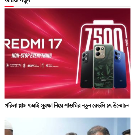
আরও পড়ুন
গরিলা গ্লাস ৭আই সুরক্ষা নিয়ে শাওমির নতুন রেডমি ১৭ উন্মোচন