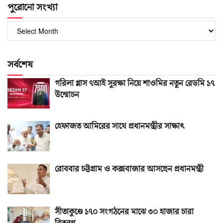
পুরোনো সংখ্যা
পুরোনো
সংখ্যা
সর্বশেষ
গরিলা গ্লাস ৭আই সুরক্ষা নিয়ে শাওমির নতুন রেডমি ১৭
উন্মোচন
হেফাজত আমিরের সাথে প্রধানমন্ত্রীর সাক্ষাৎ
রোববার চট্টগ্রাম ও কক্সবাজার আসছেন প্রধানমন্ত্রী
সীতাকুণ্ডে ১৭০ সংগঠনের মাঝে ৩০ হাজার চারা