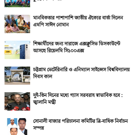
মানবিকতার পাশাপাশি জাতীয় ঐক্যের বার্তা দিলেন
এমপি সাঈদ নোমান
শিক্ষার্থীদের জন্য দারাজে এক্সক্লুসিভ ডিসকাউন্টে
আসছে রিয়েলমি সি১০০এক্স
চট্টগ্রাম ভেটেরিনারি ও এনিম্যাল সাইন্সেস বিশ্ববিদ্যালয়
দিবস কাল
দুই-তিন দিনের মধ্যে গ্যাস সরবরাহ স্বাভাবিক হবে :
জ্বালানি মন্ত্রী
সোনালী বাজার পরিচালনা কমিটির ত্রি-বার্ষিক নির্বাচন
সম্পন্ন