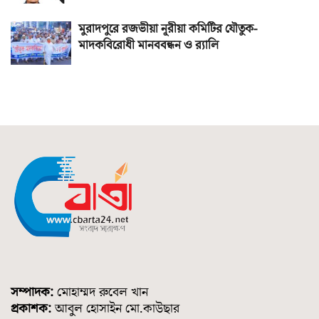
মুরাদপুরে রজভীয়া নূরীয়া কমিটির যৌতুক-
মাদকবিরোধী মানববন্ধন ও র‌্যালি
সম্পাদক:
মোহাম্মদ রুবেল খান
প্রকাশক:
আবুল হোসাইন মো.কাউছার