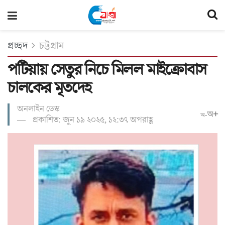
প্রচ্ছদ
চট্টগ্রাম
পটিয়ায় সেতুর নিচে মিলল মাইক্রোবাস
চালকের মৃতদেহ
অনলাইন ডেস্ক
অ+
অ-
প্রকাশিত: জুন ১৯ ২০২৫, ১২:৩৭ অপরাহ্ণ