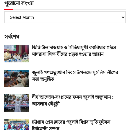
পুরোনো সংখ্যা
পুরোনো
সংখ্যা
সর্বশেষ
ডিজিটাল দাওয়াহ ও মিডিয়ামুখী ক্যারিয়ার গঠনে
মাদরাসা শিক্ষার্থীদের প্রস্তুত হওয়ার আহ্বান
জুলাই গণঅভ্যুত্থান দিবস উপলক্ষে মুসলিম লীগের
সভা অনুষ্ঠিত
দীর্ঘ আন্দোল-সংগ্রামের ফসল জুলাই অভ্যুত্থান :
আসলাম চৌধুরী
চট্টগ্রাম প্রেস ক্লাবের ‘জুলাই বিপ্লব স্মৃতি ফুটবল
টুর্নামেন্ট’ সম্পন্ন