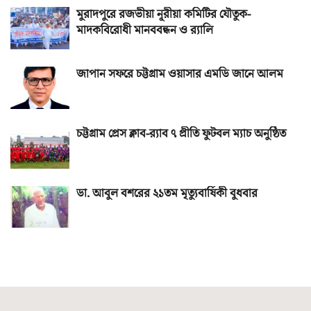
মুরাদপুরে রজভীয়া নূরীয়া কমিটির যৌতুক-
মাদকবিরোধী মানববন্ধন ও র‌্যালি
জাপান সফরে চট্টগ্রাম ওয়াসার এমডি জানে আলম
চট্টগ্রাম প্রেস ক্লাব-র‌্যাব ৭ প্রীতি ফুটবল ম্যাচ অনুষ্ঠিত
ডা. আবুল বশরের ২১তম মৃত্যুবার্ষিকী বুধবার