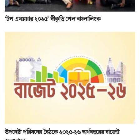
‘টপ এমপ্লয়ার ২০২৫’ স্বীকৃতি পেল বাংলালিংক
উপদেষ্টা পরিষদের বৈঠকে ২০২৫-২৬ অর্থবছরের বাজেট