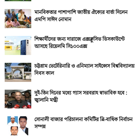
মানবিকতার পাশাপাশি জাতীয় ঐক্যের বার্তা দিলেন
এমপি সাঈদ নোমান
শিক্ষার্থীদের জন্য দারাজে এক্সক্লুসিভ ডিসকাউন্টে
আসছে রিয়েলমি সি১০০এক্স
চট্টগ্রাম ভেটেরিনারি ও এনিম্যাল সাইন্সেস বিশ্ববিদ্যালয়
দিবস কাল
দুই-তিন দিনের মধ্যে গ্যাস সরবরাহ স্বাভাবিক হবে :
জ্বালানি মন্ত্রী
সোনালী বাজার পরিচালনা কমিটির ত্রি-বার্ষিক নির্বাচন
সম্পন্ন