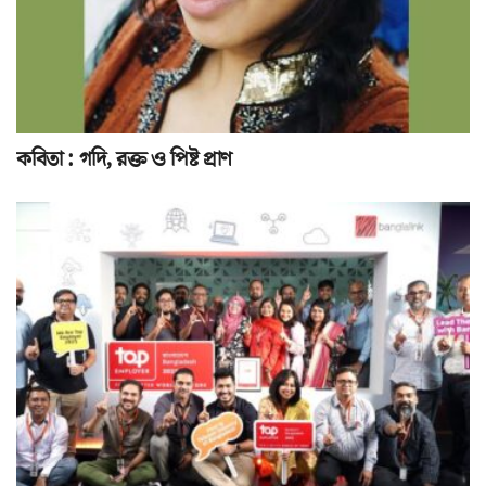
কবিতা : গদি, রক্ত ও পিষ্ট প্রাণ