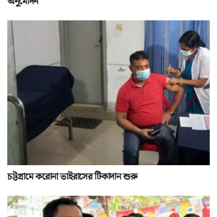
অনুমোদন
চট্টগ্রামে করোনা ভাইরাসের টিকাদান শুরু