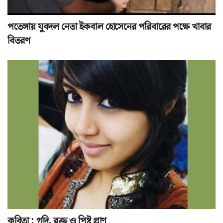
পতেঙ্গায় যুবদল নেতা ইকবাল হোসেনের পরিবারের পক্ষে খাবার
বিতরণ
কবিতা : গদি, রক্ত ও পিষ্ট প্রাণ