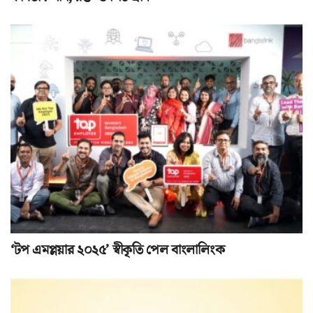
‘টপ এমপ্লয়ার ২০২৫’ স্বীকৃতি পেল বাংলালিংক