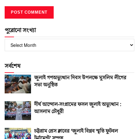
পুরোনো সংখ্যা
পুরোনো
সংখ্যা
সর্বশেষ
জুলাই গণঅভ্যুত্থান দিবস উপলক্ষে মুসলিম লীগের
সভা অনুষ্ঠিত
দীর্ঘ আন্দোল-সংগ্রামের ফসল জুলাই অভ্যুত্থান :
আসলাম চৌধুরী
চট্টগ্রাম প্রেস ক্লাবের ‘জুলাই বিপ্লব স্মৃতি ফুটবল
টুর্নামেন্ট’ সম্পন্ন