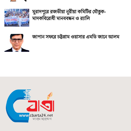
মুরাদপুরে রজভীয়া নূরীয়া কমিটির যৌতুক-
মাদকবিরোধী মানববন্ধন ও র‌্যালি
জাপান সফরে চট্টগ্রাম ওয়াসার এমডি জানে আলম