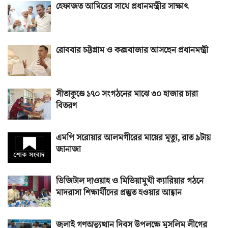
হেফাজত আমিরের সাথে প্রধানমন্ত্রীর সাক্ষাৎ
রোববার চট্টগ্রাম ও কক্সবাজার আসছেন প্রধানমন্ত্রী
সীতাকুণ্ডে ১৭০ সংগঠনের মাঝে ৩০ হাজার চারা
বিতরণ
এমপি সরোয়ার আলমগীরের মায়ের মৃত্যু, রাত ৯টায়
জানাজা
ডিজিটাল দাওয়াহ ও মিডিয়ামুখী ক্যারিয়ার গঠনে
মাদরাসা শিক্ষার্থীদের প্রস্তুত হওয়ার আহ্বান
জুলাই গণঅভ্যুত্থান দিবস উপলক্ষে মুসলিম লীগের