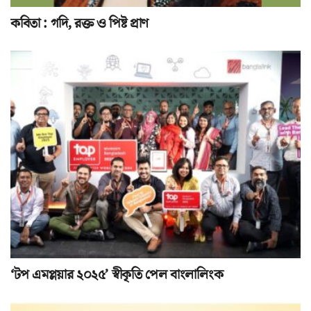
কবিতা : গদি, রক্ত ও পিষ্ট প্রাণ
‘টপ এমপ্লয়ার ২০২৫’ স্বীকৃতি পেল বাংলালিংক