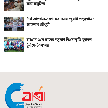
সভা অনুষ্ঠিত
দীর্ঘ আন্দোল-সংগ্রামের ফসল জুলাই অভ্যুত্থান :
আসলাম চৌধুরী
চট্টগ্রাম প্রেস ক্লাবের ‘জুলাই বিপ্লব স্মৃতি ফুটবল
টুর্নামেন্ট’ সম্পন্ন