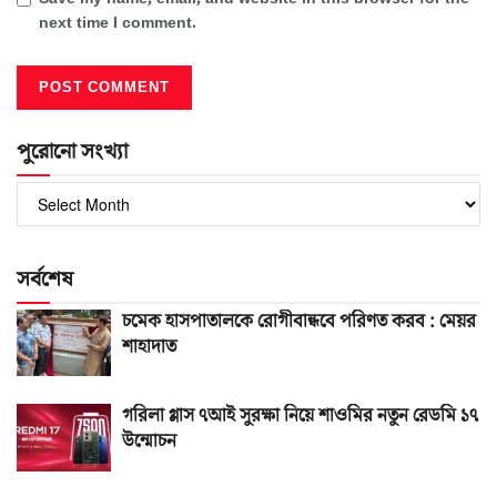
next time I comment.
পুরোনো সংখ্যা
পুরোনো
সংখ্যা
সর্বশেষ
চমেক হাসপাতালকে রোগীবান্ধবে পরিণত করব : মেয়র
শাহাদাত
গরিলা গ্লাস ৭আই সুরক্ষা নিয়ে শাওমির নতুন রেডমি ১৭
উন্মোচন