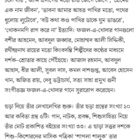
চলে যায়’, আমি প্রদীপের মতো রাত জেগে জেগে’, ‘প্রেমের
এক নাম জীবন’, ‘ভাবনা আমার আহত পাখির মতো, পথের
ধুলোয় লুটোবে’, ‘বউ কথা কও পাখির ডাকে ঘুম ভাঙরে’,
‘খোকনমণি রাগ করে না’ ইত্যাদি। ফজল-এ-খোদার গানগুলো
বশীর আহমেদ, আবদুল জব্বার, মোহাম্মদ আলী সিদ্দিকী,
রথীন্দ্রনাথ রায়ের মতো কিংবদন্তি শিল্পীদের কণ্ঠের মাধ্যমে
দর্শক–শ্রোতার কাছে পৌঁছেছে। আজাদ রহমান, আবদুল
আহাদ, ধীর আলী, সুবল দাস, কমল দাশগুপ্ত, আবেদ হোসেন
খান, অজিত রায়, দেবু ভট্টাচার্য, সত্য সাহা প্রমুখ গুনী
সংগীতজ্ঞ ফজল-এ-খোদার গানে সুরারোপ করেছেন।
ছড়া দিয়ে তাঁর লেখালেখির শুরু। তাঁর ছড়া গ্রন্থের সংখ্যা ১০
আর কবিতা গ্রন্থ ৫টি। গান, নাটক, প্রবন্ধ, শিশুসাহিত্য নিয়ে
তাঁর মোট প্রকাশিত বইয়ের সংখ্যা ৩৩। এ ছাড়া সত্তর দশকে
শিশু–কিশোরদের মাসিক পত্রিকা ‘শাপলা শালুক’ তার