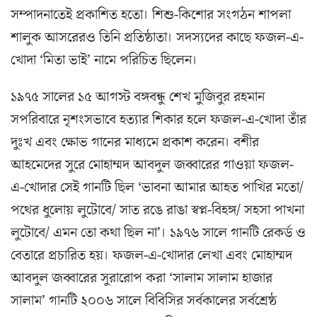
সম্পাদনাতেই প্রকাশিত হতো। শিশু-কিশোর সংগঠন শাপলা
শালুক আসরেরও তিনি প্রতিষ্ঠাতা। সদস্যদের কাছে ফজল-এ-
খোদা ‘মিতা ভাই’ নামে পরিচিত ছিলেন।
১৯৭৫ সালের ১৫ আগস্ট বঙ্গবন্ধু শেখ মুজিবুর রহমান
সপরিবারে নৃশংসভাবে হত্যার শিকার হলে ফজল-এ-খোদা তাঁর
দুঃখ এবং ক্ষোভ গানের মাধ্যমে প্রকাশ করেন। বশীর
আহমেদের সুরে মোহাম্মদ আবদুল জব্বারের গাওয়া ফজল-
এ-খোদার সেই গানটি ছিল ‘ভাবনা আমার আহত পাখির মতো/
পথের ধুলোয় লুটোবে/ সাত রঙে রাঙা স্বপ্ন-বিহঙ্গ/ সহসা পাখনা
লুটোবে/ এমন তো কথা ছিল না’। ১৯৭৬ সালে গানটি রেকর্ড ও
বেতারে প্রচারিত হয়। ফজল-এ-খোদার লেখা এবং মোহাম্মদ
আবদুল জব্বারের সুরারোপ করা ‘সালাম সালাম হাজার
সালাম’ গানটি ২০০৬ সালে বিবিসির সর্বকালের সর্বশ্রেষ্ঠ