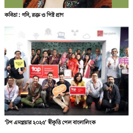
কবিতা : গদি, রক্ত ও পিষ্ট প্রাণ
‘টপ এমপ্লয়ার ২০২৫’ স্বীকৃতি পেল বাংলালিংক