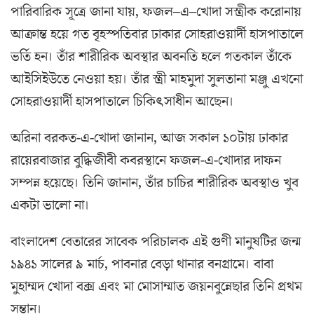
পারিবারিক সূত্রে জানা যায়, ফজল–এ–খোদা সস্ত্রীক করোনায়
আক্রান্ত হয়ে গত বৃহস্পতিবার ঢাকার সোহরাওয়ার্দী হাসপাতালে
ভর্তি হন। তাঁর শারীরিক অবস্থার অবনতি হলে গতকাল তাঁকে
আইসিইউতে নেওয়া হয়। তাঁর স্ত্রী মাহমুদা সুলতানা মঞ্জু এখনো
সোহরাওয়ার্দী হাসপাতালে চিকিৎসাধীন আছেন।
অরিনা বরকত-এ-খোদা জানান, আজ সকাল ১০টায় ঢাকার
রায়েরবাজার বুদ্ধিজীবী কবরস্থানে ফজল-এ-খোদার দাফন
সম্পন্ন হয়েছে। তিনি জানান, তাঁর চাচির শারীরিক অবস্থাও খুব
একটা ভালো না।
বাংলাদেশ বেতারের সাবেক পরিচালক এই গুণী মানুষটির জন্ম
১৯৪১ সালের ৯ মার্চ, পাবনার বেড়া থানার বনগ্রামে। বাবা
মুহাম্মদ খোদা বক্স এবং মা মোসাম্মাত জয়নবুন্নেছার তিনি প্রথম
সন্তান।