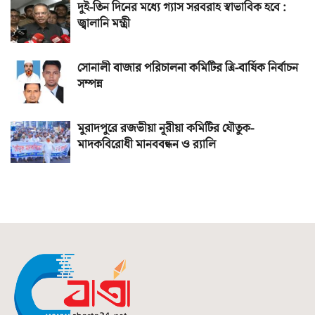
দুই-তিন দিনের মধ্যে গ্যাস সরবরাহ স্বাভাবিক হবে :
জ্বালানি মন্ত্রী
সোনালী বাজার পরিচালনা কমিটির ত্রি-বার্ষিক নির্বাচন
সম্পন্ন
মুরাদপুরে রজভীয়া নূরীয়া কমিটির যৌতুক-
মাদকবিরোধী মানববন্ধন ও র‌্যালি