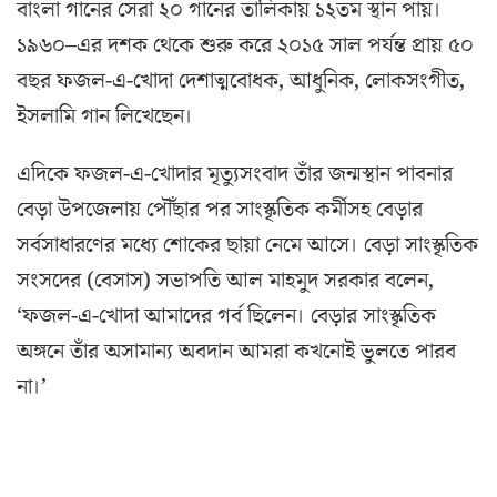
বাংলা গানের সেরা ২০ গানের তালিকায় ১২তম স্থান পায়।
১৯৬০–এর দশক থেকে শুরু করে ২০১৫ সাল পর্যন্ত প্রায় ৫০
বছর ফজল-এ-খোদা দেশাত্মবোধক, আধুনিক, লোকসংগীত,
ইসলামি গান লিখেছেন।
এদিকে ফজল-এ-খোদার মৃত্যুসংবাদ তাঁর জন্মস্থান পাবনার
বেড়া উপজেলায় পৌঁছার পর সাংস্কৃতিক কর্মীসহ বেড়ার
সর্বসাধারণের মধ্যে শোকের ছায়া নেমে আসে। বেড়া সাংস্কৃতিক
সংসদের (বেসাস) সভাপতি আল মাহমুদ সরকার বলেন,
‘ফজল-এ-খোদা আমাদের গর্ব ছিলেন। বেড়ার সাংস্কৃতিক
অঙ্গনে তাঁর অসামান্য অবদান আমরা কখনোই ভুলতে পারব
না।’