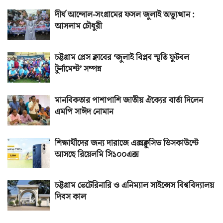
দীর্ঘ আন্দোল-সংগ্রামের ফসল জুলাই অভ্যুত্থান :
আসলাম চৌধুরী
চট্টগ্রাম প্রেস ক্লাবের ‘জুলাই বিপ্লব স্মৃতি ফুটবল
টুর্নামেন্ট’ সম্পন্ন
মানবিকতার পাশাপাশি জাতীয় ঐক্যের বার্তা দিলেন
এমপি সাঈদ নোমান
শিক্ষার্থীদের জন্য দারাজে এক্সক্লুসিভ ডিসকাউন্টে
আসছে রিয়েলমি সি১০০এক্স
চট্টগ্রাম ভেটেরিনারি ও এনিম্যাল সাইন্সেস বিশ্ববিদ্যালয়
দিবস কাল