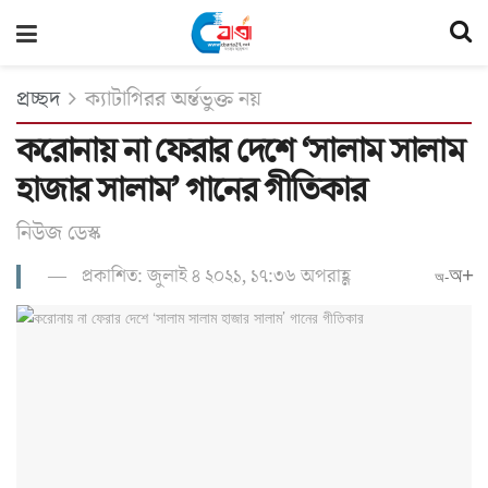
প্রচ্ছদ
ক্যাটাগিরর অর্ন্তভুক্ত নয়
করোনায় না ফেরার দেশে ‘সালাম সালাম
হাজার সালাম’ গানের গীতিকার
নিউজ ডেস্ক
প্রকাশিত: জুলাই ৪ ২০২১, ১৭:৩৬ অপরাহ্ণ
অ+
অ-