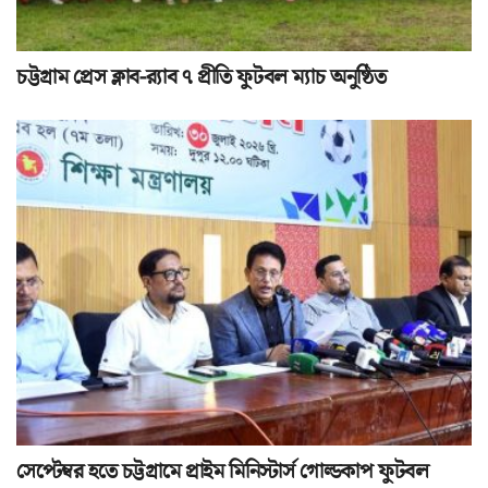
চট্টগ্রাম প্রেস ক্লাব-র‌্যাব ৭ প্রীতি ফুটবল ম্যাচ অনুষ্ঠিত
সেপ্টেম্বর হতে চট্টগ্রামে প্রাইম মিনিস্টার্স গোল্ডকাপ ফুটবল