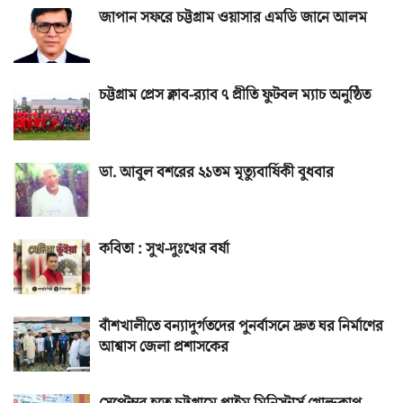
জাপান সফরে চট্টগ্রাম ওয়াসার এমডি জানে আলম
চট্টগ্রাম প্রেস ক্লাব-র‌্যাব ৭ প্রীতি ফুটবল ম্যাচ অনুষ্ঠিত
ডা. আবুল বশরের ২১তম মৃত্যুবার্ষিকী বুধবার
কবিতা : সুখ-দুঃখের বর্ষা
বাঁশখালীতে বন্যাদুর্গতদের পুনর্বাসনে দ্রুত ঘর নির্মাণের
আশ্বাস জেলা প্রশাসকের