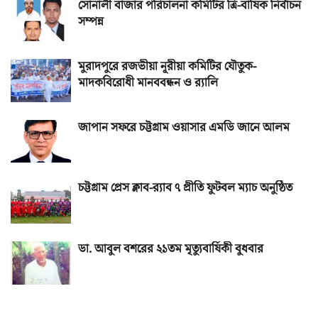
সোনালী বাজার পরিচালনা কমিটির ত্রি-বার্ষিক নির্বাচন
সম্পন্ন
মুরাদপুরে রজভীয়া নূরীয়া কমিটির যৌতুক-
মাদকবিরোধী মানববন্ধন ও র‌্যালি
জাপান সফরে চট্টগ্রাম ওয়াসার এমডি জানে আলম
চট্টগ্রাম প্রেস ক্লাব-র‌্যাব ৭ প্রীতি ফুটবল ম্যাচ অনুষ্ঠিত
ডা. আবুল বশরের ২১তম মৃত্যুবার্ষিকী বুধবার