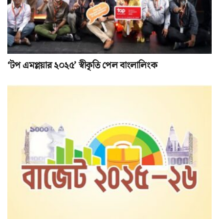
‘টপ এমপ্লয়ার ২০২৫’ স্বীকৃতি পেল বাংলালিংক