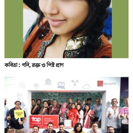
কবিতা : গদি, রক্ত ও পিষ্ট প্রাণ