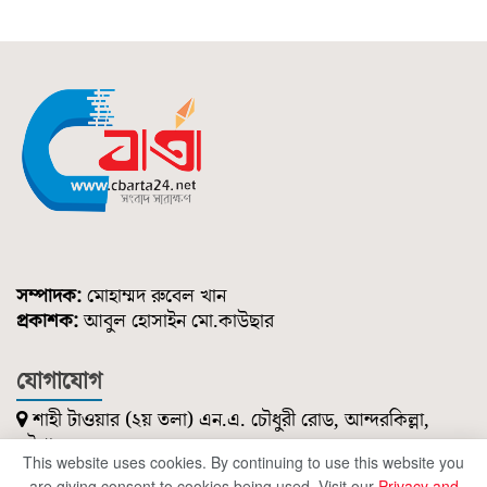
সম্পাদক:
মোহাম্মদ রুবেল খান
প্রকাশক:
আবুল হোসাইন মো.কাউছার
যোগাযোগ
শাহী টাওয়ার (২য় তলা) এন.এ. চৌধুরী রোড, আন্দরকিল্লা,
চট্টগ্রাম।
This website uses cookies. By continuing to use this website you
০১৮৫১ ২১৪ ৭৪৭
are giving consent to cookies being used. Visit our
Privacy and