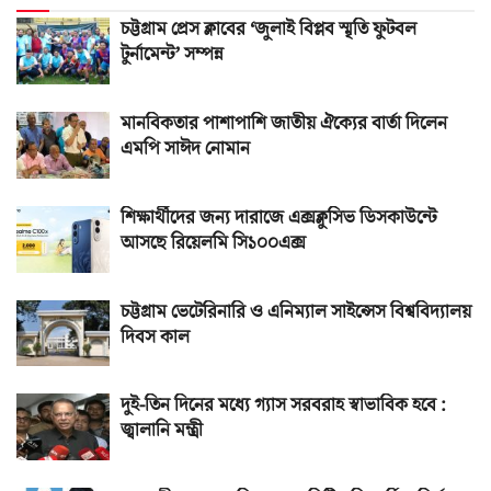
চট্টগ্রাম প্রেস ক্লাবের ‘জুলাই বিপ্লব স্মৃতি ফুটবল
টুর্নামেন্ট’ সম্পন্ন
মানবিকতার পাশাপাশি জাতীয় ঐক্যের বার্তা দিলেন
এমপি সাঈদ নোমান
শিক্ষার্থীদের জন্য দারাজে এক্সক্লুসিভ ডিসকাউন্টে
আসছে রিয়েলমি সি১০০এক্স
চট্টগ্রাম ভেটেরিনারি ও এনিম্যাল সাইন্সেস বিশ্ববিদ্যালয়
দিবস কাল
দুই-তিন দিনের মধ্যে গ্যাস সরবরাহ স্বাভাবিক হবে :
জ্বালানি মন্ত্রী