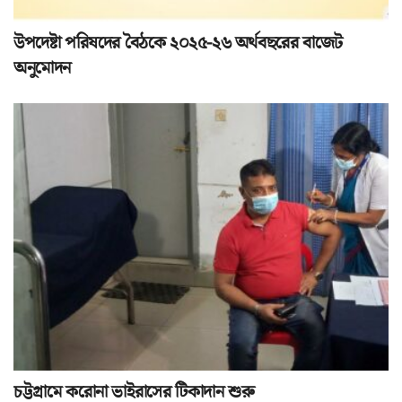
উপদেষ্টা পরিষদের বৈঠকে ২০২৫-২৬ অর্থবছরের বাজেট
অনুমোদন
চট্টগ্রামে করোনা ভাইরাসের টিকাদান শুরু