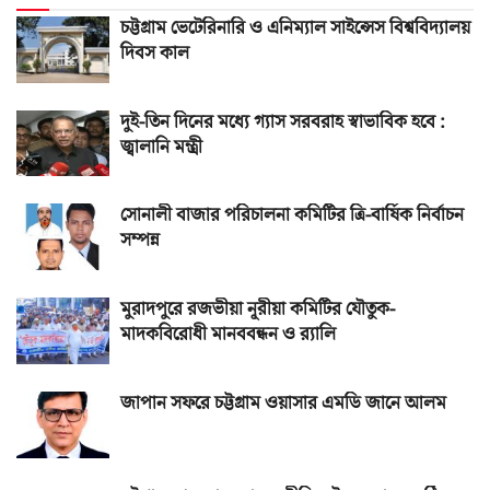
চট্টগ্রাম ভেটেরিনারি ও এনিম্যাল সাইন্সেস বিশ্ববিদ্যালয়
দিবস কাল
দুই-তিন দিনের মধ্যে গ্যাস সরবরাহ স্বাভাবিক হবে :
জ্বালানি মন্ত্রী
সোনালী বাজার পরিচালনা কমিটির ত্রি-বার্ষিক নির্বাচন
সম্পন্ন
মুরাদপুরে রজভীয়া নূরীয়া কমিটির যৌতুক-
মাদকবিরোধী মানববন্ধন ও র‌্যালি
জাপান সফরে চট্টগ্রাম ওয়াসার এমডি জানে আলম