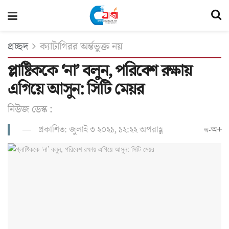
প্রচ্ছদ
ক্যাটাগিরর অর্ন্তভুক্ত নয়
প্লাষ্টিককে ‘না’ বলুন, পরিবেশ রক্ষায়
এগিয়ে আসুন: সিটি মেয়র
নিউজ ডেস্ক :
প্রকাশিত: জুলাই ৩ ২০২১, ১২:২২ অপরাহ্ণ
অ+
অ-