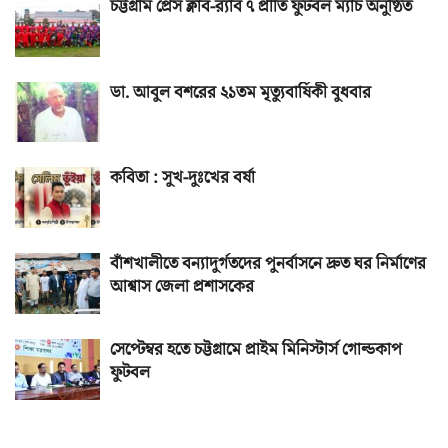
চট্টগ্রাম প্রেস ক্লাব-র‌্যাব ৭ প্রীতি ফুটবল ম্যাচ অনুষ্ঠিত
ডা. আবুল বশরের ২১তম মৃত্যুবার্ষিকী বুধবার
কবিতা : সুখ-দুঃখের বর্ষা
বাঁশখালীতে বন্যাদুর্গতদের পুনর্বাসনে দ্রুত ঘর নির্মাণের
আশ্বাস জেলা প্রশাসকের
সেপ্টেম্বর হতে চট্টগ্রামে প্রাইম মিনিস্টার্স গোল্ডকাপ
ফুটবল