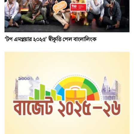
‘টপ এমপ্লয়ার ২০২৫’ স্বীকৃতি পেল বাংলালিংক