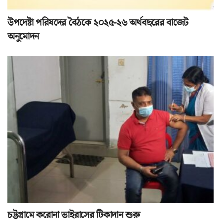
উপদেষ্টা পরিষদের বৈঠকে ২০২৫-২৬ অর্থবছরের বাজেট
অনুমোদন
চট্টগ্রামে করোনা ভাইরাসের টিকাদান শুরু