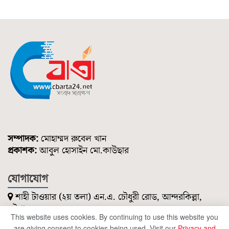
সম্পাদক:
মোহাম্মদ রুবেল খান
প্রকাশক:
আবুল হোসাইন মো.কাউছার
যোগাযোগ
শাহী টাওয়ার (২য় তলা) এন.এ. চৌধুরী রোড, আন্দরকিল্লা,
চট্টগ্রাম।
This website uses cookies. By continuing to use this website you
০১৮৫১ ২১৪ ৭৪৭
are giving consent to cookies being used. Visit our
Privacy and