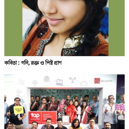
কবিতা : গদি, রক্ত ও পিষ্ট প্রাণ