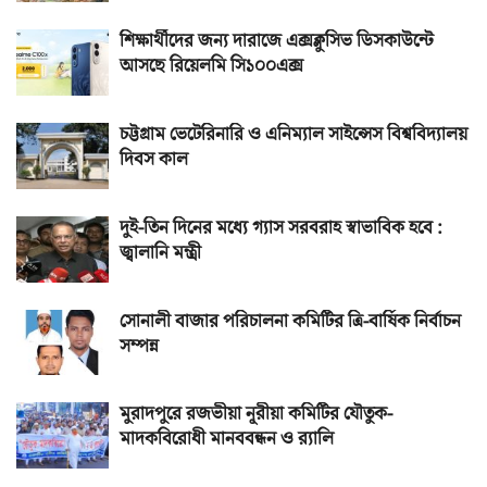
শিক্ষার্থীদের জন্য দারাজে এক্সক্লুসিভ ডিসকাউন্টে
আসছে রিয়েলমি সি১০০এক্স
চট্টগ্রাম ভেটেরিনারি ও এনিম্যাল সাইন্সেস বিশ্ববিদ্যালয়
দিবস কাল
দুই-তিন দিনের মধ্যে গ্যাস সরবরাহ স্বাভাবিক হবে :
জ্বালানি মন্ত্রী
সোনালী বাজার পরিচালনা কমিটির ত্রি-বার্ষিক নির্বাচন
সম্পন্ন
মুরাদপুরে রজভীয়া নূরীয়া কমিটির যৌতুক-
মাদকবিরোধী মানববন্ধন ও র‌্যালি