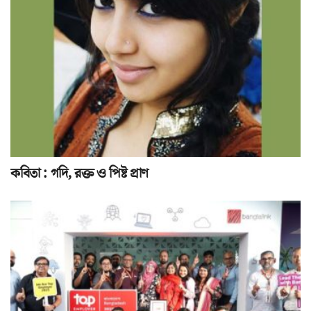
কবিতা : গদি, রক্ত ও পিষ্ট প্রাণ