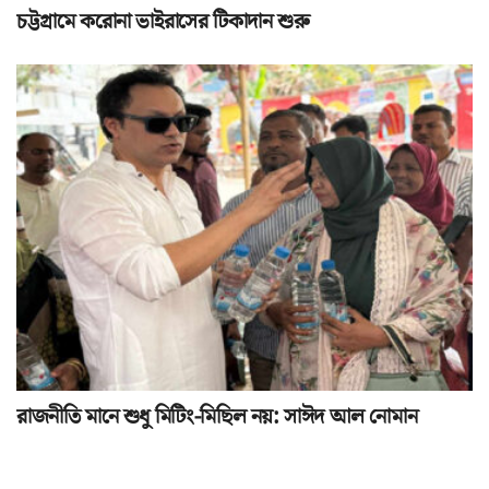
চট্টগ্রামে করোনা ভাইরাসের টিকাদান শুরু
রাজনীতি মানে শুধু মিটিং-মিছিল নয়: সাঈদ আল নোমান