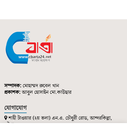
সম্পাদক:
মোহাম্মদ রুবেল খান
প্রকাশক:
আবুল হোসাইন মো.কাউছার
যোগাযোগ
শাহী টাওয়ার (২য় তলা) এন.এ. চৌধুরী রোড, আন্দরকিল্লা,
চট্টগ্রাম।