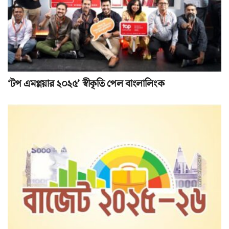
‘টপ এমপ্লয়ার ২০২৫’ স্বীকৃতি পেল বাংলালিংক