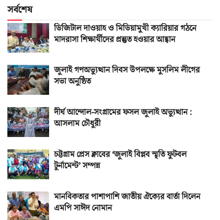
সর্বশেষ
ডিজিটাল দাওয়াহ ও মিডিয়ামুখী ক্যারিয়ার গঠনে
মাদরাসা শিক্ষার্থীদের প্রস্তুত হওয়ার আহ্বান
জুলাই গণঅভ্যুত্থান দিবস উপলক্ষে মুসলিম লীগের
সভা অনুষ্ঠিত
দীর্ঘ আন্দোল-সংগ্রামের ফসল জুলাই অভ্যুত্থান :
আসলাম চৌধুরী
চট্টগ্রাম প্রেস ক্লাবের ‘জুলাই বিপ্লব স্মৃতি ফুটবল
টুর্নামেন্ট’ সম্পন্ন
মানবিকতার পাশাপাশি জাতীয় ঐক্যের বার্তা দিলেন
এমপি সাঈদ নোমান