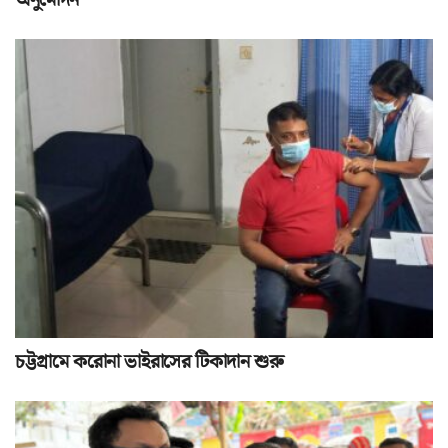
অনুমোদন
চট্টগ্রামে করোনা ভাইরাসের টিকাদান শুরু