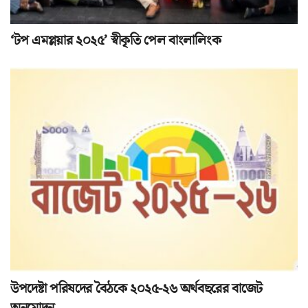
‘টপ এমপ্লয়ার ২০২৫’ স্বীকৃতি পেল বাংলালিংক
উপদেষ্টা পরিষদের বৈঠকে ২০২৫-২৬ অর্থবছরের বাজেট