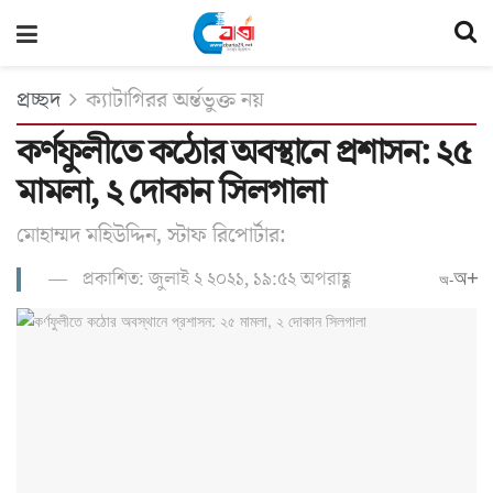
প্রচ্ছদ
ক্যাটাগিরর অর্ন্তভুক্ত নয়
কর্ণফুলীতে কঠোর অবস্থানে প্রশাসন: ২৫
মামলা, ২ দোকান সিলগালা
মোহাম্মদ মহিউদ্দিন, স্টাফ রিপোর্টার:
প্রকাশিত: জুলাই ২ ২০২১, ১৯:৫২ অপরাহ্ণ
অ+
অ-