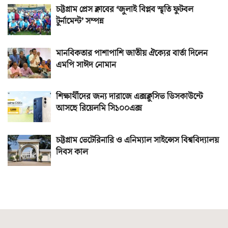
চট্টগ্রাম প্রেস ক্লাবের ‘জুলাই বিপ্লব স্মৃতি ফুটবল
টুর্নামেন্ট’ সম্পন্ন
মানবিকতার পাশাপাশি জাতীয় ঐক্যের বার্তা দিলেন
এমপি সাঈদ নোমান
শিক্ষার্থীদের জন্য দারাজে এক্সক্লুসিভ ডিসকাউন্টে
আসছে রিয়েলমি সি১০০এক্স
চট্টগ্রাম ভেটেরিনারি ও এনিম্যাল সাইন্সেস বিশ্ববিদ্যালয়
দিবস কাল