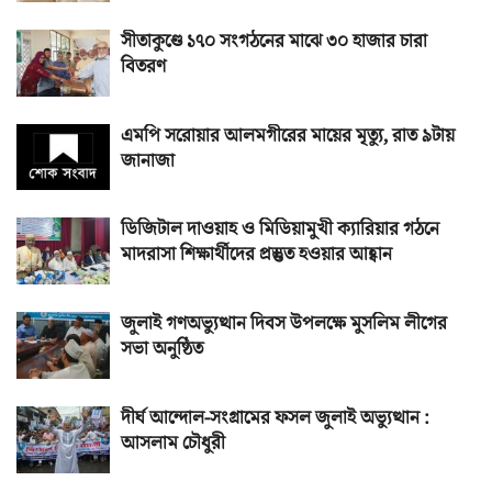
সীতাকুণ্ডে ১৭০ সংগঠনের মাঝে ৩০ হাজার চারা
বিতরণ
এমপি সরোয়ার আলমগীরের মায়ের মৃত্যু, রাত ৯টায়
জানাজা
ডিজিটাল দাওয়াহ ও মিডিয়ামুখী ক্যারিয়ার গঠনে
মাদরাসা শিক্ষার্থীদের প্রস্তুত হওয়ার আহ্বান
জুলাই গণঅভ্যুত্থান দিবস উপলক্ষে মুসলিম লীগের
সভা অনুষ্ঠিত
দীর্ঘ আন্দোল-সংগ্রামের ফসল জুলাই অভ্যুত্থান :
আসলাম চৌধুরী