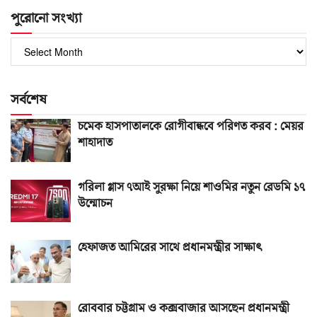
পুরোনো সংখ্যা
পুরোনো
সংখ্যা
সর্বশেষ
চমেক হাসপাতালকে রোগীবান্ধবে পরিণত করব : মেয়র
শাহাদাত
গরিলা গ্লাস ৭আই সুরক্ষা নিয়ে শাওমির নতুন রেডমি ১৭
উন্মোচন
হেফাজত আমিরের সাথে প্রধানমন্ত্রীর সাক্ষাৎ
রোববার চট্টগ্রাম ও কক্সবাজার আসছেন প্রধানমন্ত্রী