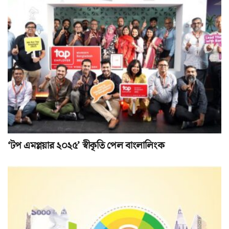
‘টপ এমপ্লয়ার ২০২৫’ স্বীকৃতি পেল বাংলালিংক