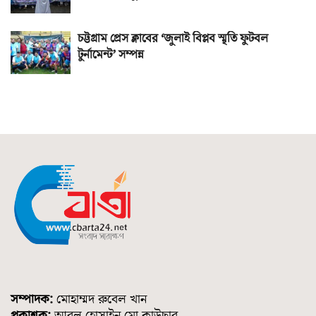
চট্টগ্রাম প্রেস ক্লাবের ‘জুলাই বিপ্লব স্মৃতি ফুটবল
টুর্নামেন্ট’ সম্পন্ন
সম্পাদক:
মোহাম্মদ রুবেল খান
প্রকাশক:
আবুল হোসাইন মো.কাউছার