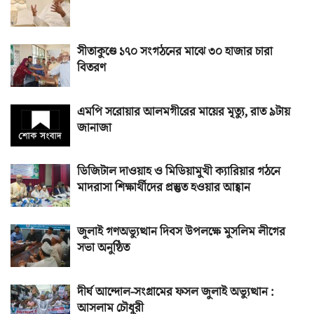
সীতাকুণ্ডে ১৭০ সংগঠনের মাঝে ৩০ হাজার চারা
বিতরণ
এমপি সরোয়ার আলমগীরের মায়ের মৃত্যু, রাত ৯টায়
জানাজা
ডিজিটাল দাওয়াহ ও মিডিয়ামুখী ক্যারিয়ার গঠনে
মাদরাসা শিক্ষার্থীদের প্রস্তুত হওয়ার আহ্বান
জুলাই গণঅভ্যুত্থান দিবস উপলক্ষে মুসলিম লীগের
সভা অনুষ্ঠিত
দীর্ঘ আন্দোল-সংগ্রামের ফসল জুলাই অভ্যুত্থান :
আসলাম চৌধুরী