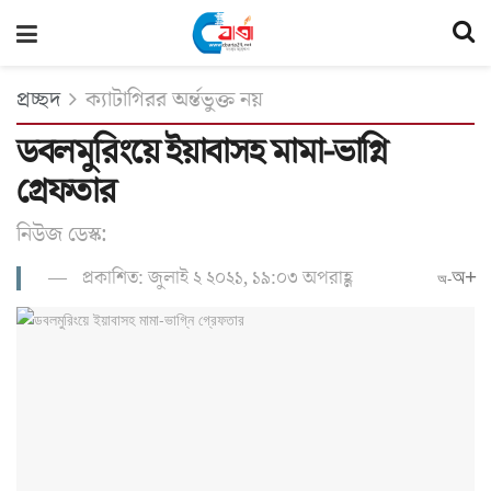
প্রচ্ছদ
ক্যাটাগিরর অর্ন্তভুক্ত নয়
ডবলমুরিংয়ে ইয়াবাসহ মামা-ভাগ্নি
গ্রেফতার
নিউজ ডেস্ক:
প্রকাশিত: জুলাই ২ ২০২১, ১৯:০৩ অপরাহ্ণ
অ+
অ-