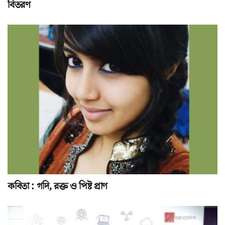
বিতরণ
কবিতা : গদি, রক্ত ও পিষ্ট প্রাণ