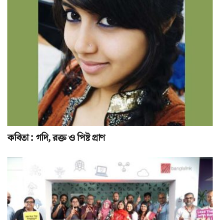
কবিতা : গদি, রক্ত ও পিষ্ট প্রাণ