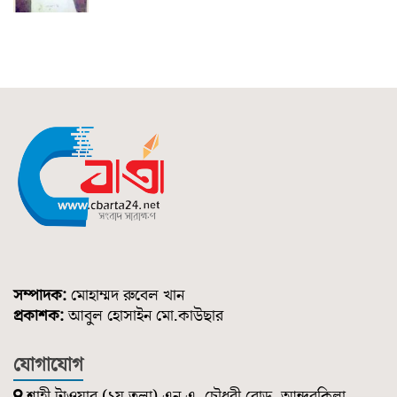
সম্পাদক:
মোহাম্মদ রুবেল খান
প্রকাশক:
আবুল হোসাইন মো.কাউছার
যোগাযোগ
শাহী টাওয়ার (২য় তলা) এন.এ. চৌধুরী রোড, আন্দরকিল্লা,