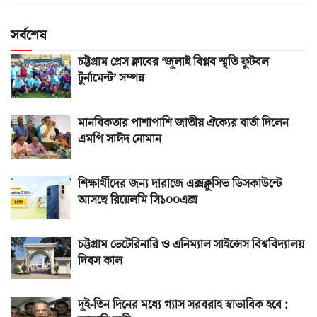
সর্বশেষ
চট্টগ্রাম প্রেস ক্লাবের ‘জুলাই বিপ্লব স্মৃতি ফুটবল
টুর্নামেন্ট’ সম্পন্ন
মানবিকতার পাশাপাশি জাতীয় ঐক্যের বার্তা দিলেন
এমপি সাঈদ নোমান
শিক্ষার্থীদের জন্য দারাজে এক্সক্লুসিভ ডিসকাউন্টে
আসছে রিয়েলমি সি১০০এক্স
চট্টগ্রাম ভেটেরিনারি ও এনিম্যাল সাইন্সেস বিশ্ববিদ্যালয়
দিবস কাল
দুই-তিন দিনের মধ্যে গ্যাস সরবরাহ স্বাভাবিক হবে :