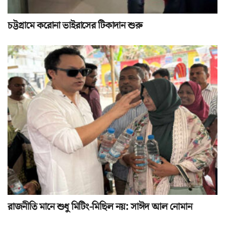
চট্টগ্রামে করোনা ভাইরাসের টিকাদান শুরু
রাজনীতি মানে শুধু মিটিং-মিছিল নয়: সাঈদ আল নোমান