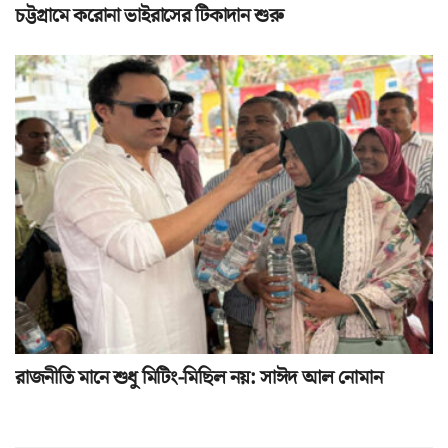
চট্টগ্রামে করোনা ভাইরাসের টিকাদান শুরু
রাজনীতি মানে শুধু মিটিং-মিছিল নয়: সাঈদ আল নোমান