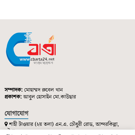
সম্পাদক:
মোহাম্মদ রুবেল খান
প্রকাশক:
আবুল হোসাইন মো.কাউছার
যোগাযোগ
শাহী টাওয়ার (২য় তলা) এন.এ. চৌধুরী রোড, আন্দরকিল্লা,
চট্টগ্রাম।