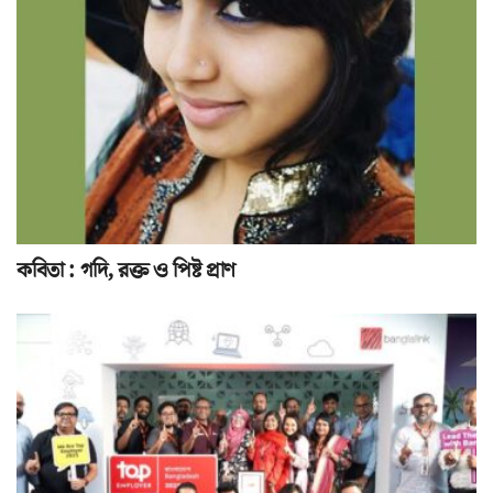
কবিতা : গদি, রক্ত ও পিষ্ট প্রাণ