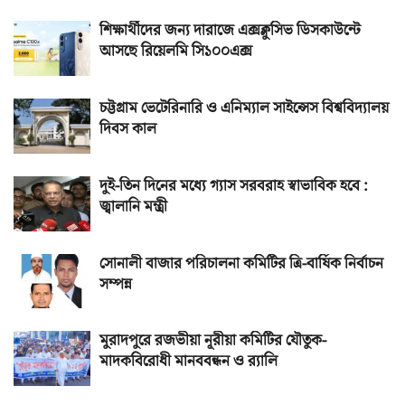
শিক্ষার্থীদের জন্য দারাজে এক্সক্লুসিভ ডিসকাউন্টে
আসছে রিয়েলমি সি১০০এক্স
চট্টগ্রাম ভেটেরিনারি ও এনিম্যাল সাইন্সেস বিশ্ববিদ্যালয়
দিবস কাল
দুই-তিন দিনের মধ্যে গ্যাস সরবরাহ স্বাভাবিক হবে :
জ্বালানি মন্ত্রী
সোনালী বাজার পরিচালনা কমিটির ত্রি-বার্ষিক নির্বাচন
সম্পন্ন
মুরাদপুরে রজভীয়া নূরীয়া কমিটির যৌতুক-
মাদকবিরোধী মানববন্ধন ও র‌্যালি