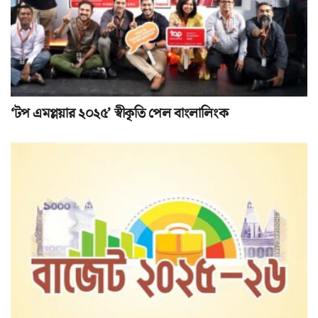
‘টপ এমপ্লয়ার ২০২৫’ স্বীকৃতি পেল বাংলালিংক