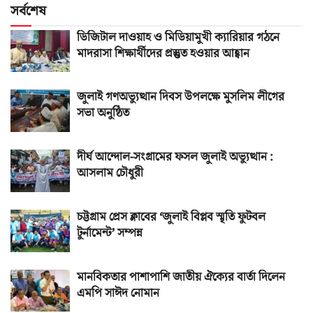
সর্বশেষ
ডিজিটাল দাওয়াহ ও মিডিয়ামুখী ক্যারিয়ার গঠনে
মাদরাসা শিক্ষার্থীদের প্রস্তুত হওয়ার আহ্বান
জুলাই গণঅভ্যুত্থান দিবস উপলক্ষে মুসলিম লীগের
সভা অনুষ্ঠিত
দীর্ঘ আন্দোল-সংগ্রামের ফসল জুলাই অভ্যুত্থান :
আসলাম চৌধুরী
চট্টগ্রাম প্রেস ক্লাবের ‘জুলাই বিপ্লব স্মৃতি ফুটবল
টুর্নামেন্ট’ সম্পন্ন
মানবিকতার পাশাপাশি জাতীয় ঐক্যের বার্তা দিলেন
এমপি সাঈদ নোমান