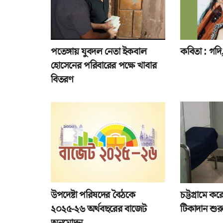
পতেঙ্গায় যুবদল নেতা ইকবাল
কবিতা : গদি, 
হোসেনের পরিবারের পক্ষে খাবার
বিতরণ
উপদেষ্টা পরিষদের বৈঠকে
চট্টগ্রামে ক
২০২৫-২৬ অর্থবছরের বাজেট
টিকাদান শুর