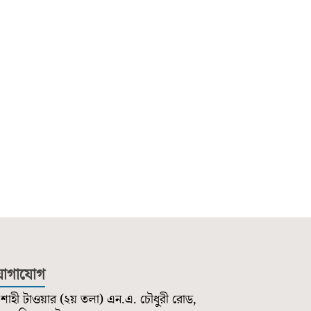
োগাযোগ
শাহী টাওয়ার (২য় তলা) এন.এ. চৌধুরী রোড,