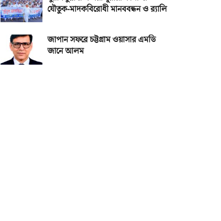
যৌতুক-মাদকবিরোধী মানববন্ধন ও র‌্যালি
জাপান সফরে চট্টগ্রাম ওয়াসার এমডি
জানে আলম