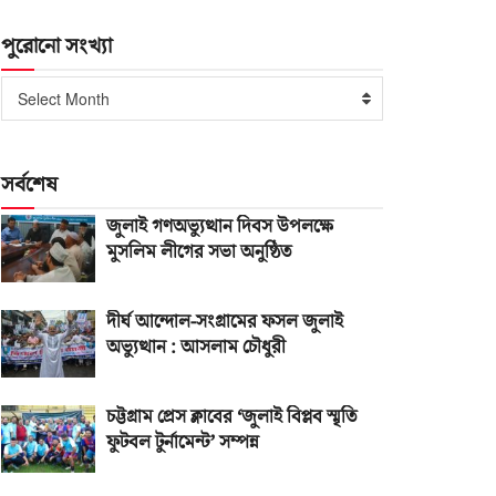
পুরোনো সংখ্যা
পুরোনো
Select Month
সংখ্যা
সর্বশেষ
জুলাই গণঅভ্যুত্থান দিবস উপলক্ষে
মুসলিম লীগের সভা অনুষ্ঠিত
দীর্ঘ আন্দোল-সংগ্রামের ফসল জুলাই
অভ্যুত্থান : আসলাম চৌধুরী
চট্টগ্রাম প্রেস ক্লাবের ‘জুলাই বিপ্লব স্মৃতি
ফুটবল টুর্নামেন্ট’ সম্পন্ন