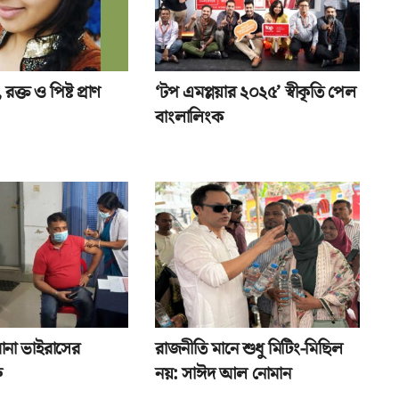
রক্ত ও পিষ্ট প্রাণ
‘টপ এমপ্লয়ার ২০২৫’ স্বীকৃতি পেল
বাংলালিংক
রোনা ভাইরাসের
রাজনীতি মানে শুধু মিটিং-মিছিল
ু
নয়: সাঈদ আল নোমান