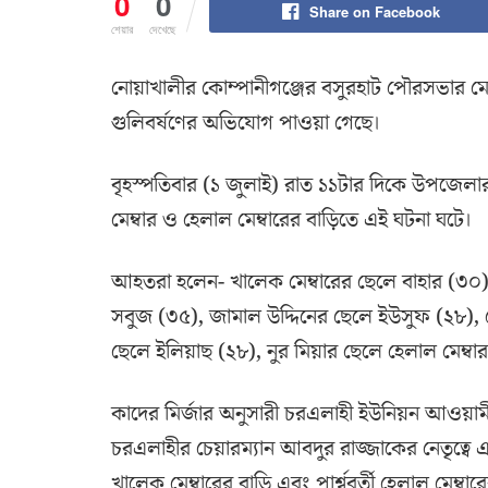
0
0
Share on Facebook
শেয়ার
দেখেছে
নোয়াখালীর কোম্পানীগঞ্জের বসুরহাট পৌরসভার 
গুলিবর্ষণের অভিযোগ পাওয়া গেছে।
বৃহস্পতিবার (১ জুলাই) রাত ১১টার দিকে উপজেলা
মেম্বার ও হেলাল মেম্বারের বাড়িতে এই ঘটনা ঘটে।
আহতরা হলেন- খালেক মেম্বারের ছেলে বাহার (৩০),
সবুজ (৩৫), জামাল উদ্দিনের ছেলে ইউসুফ (২৮),
ছেলে ইলিয়াছ (২৮), নুর মিয়ার ছেলে হেলাল মেম্ব
কাদের মির্জার অনুসারী চরএলাহী ইউনিয়ন আওয়াম
চরএলাহীর চেয়ারম্যান আবদুর রাজ্জাকের নেতৃত্বে এক
খালেক মেম্বারের বাড়ি এবং পার্শ্ববর্তী হেলাল মেম্ব