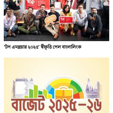
‘টপ এমপ্লয়ার ২০২৫’ স্বীকৃতি পেল বাংলালিংক