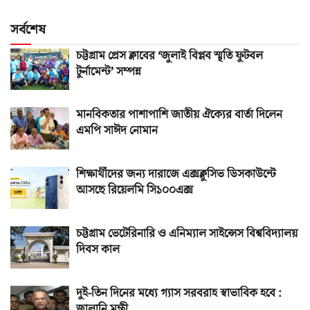
সর্বশেষ
চট্টগ্রাম প্রেস ক্লাবের ‘জুলাই বিপ্লব স্মৃতি ফুটবল
টুর্নামেন্ট’ সম্পন্ন
মানবিকতার পাশাপাশি জাতীয় ঐক্যের বার্তা দিলেন
এমপি সাঈদ নোমান
শিক্ষার্থীদের জন্য দারাজে এক্সক্লুসিভ ডিসকাউন্টে
আসছে রিয়েলমি সি১০০এক্স
চট্টগ্রাম ভেটেরিনারি ও এনিম্যাল সাইন্সেস বিশ্ববিদ্যালয়
দিবস কাল
দুই-তিন দিনের মধ্যে গ্যাস সরবরাহ স্বাভাবিক হবে :
জ্বালানি মন্ত্রী