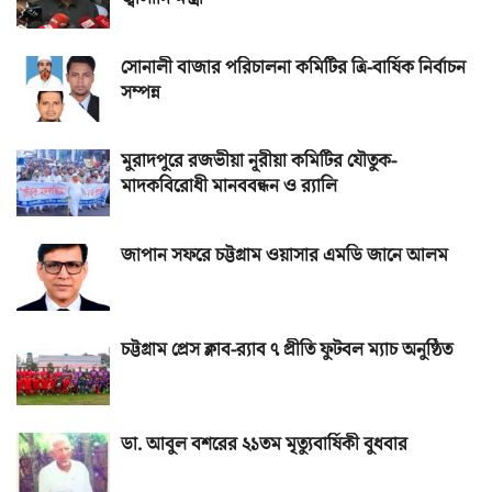
সোনালী বাজার পরিচালনা কমিটির ত্রি-বার্ষিক নির্বাচন
সম্পন্ন
মুরাদপুরে রজভীয়া নূরীয়া কমিটির যৌতুক-
মাদকবিরোধী মানববন্ধন ও র‌্যালি
জাপান সফরে চট্টগ্রাম ওয়াসার এমডি জানে আলম
চট্টগ্রাম প্রেস ক্লাব-র‌্যাব ৭ প্রীতি ফুটবল ম্যাচ অনুষ্ঠিত
ডা. আবুল বশরের ২১তম মৃত্যুবার্ষিকী বুধবার