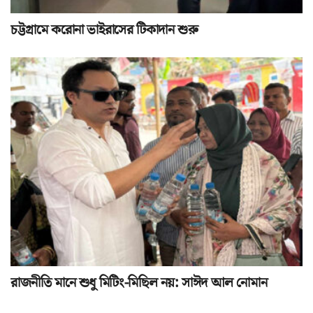
চট্টগ্রামে করোনা ভাইরাসের টিকাদান শুরু
রাজনীতি মানে শুধু মিটিং-মিছিল নয়: সাঈদ আল নোমান