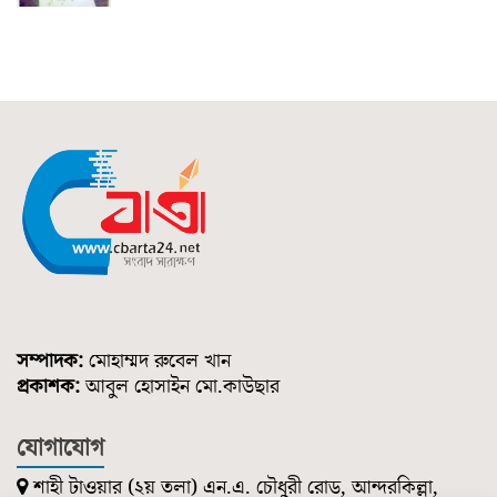
সম্পাদক:
মোহাম্মদ রুবেল খান
প্রকাশক:
আবুল হোসাইন মো.কাউছার
যোগাযোগ
শাহী টাওয়ার (২য় তলা) এন.এ. চৌধুরী রোড, আন্দরকিল্লা,