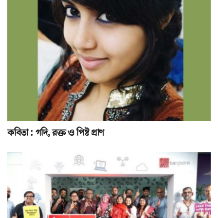
কবিতা : গদি, রক্ত ও পিষ্ট প্রাণ