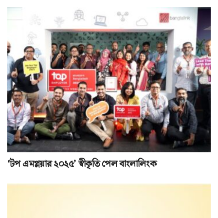
‘টপ এমপ্লয়ার ২০২৫’ স্বীকৃতি পেল বাংলালিংক