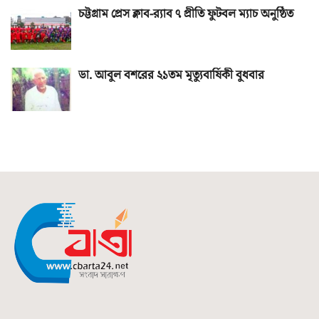
চট্টগ্রাম প্রেস ক্লাব-র‌্যাব ৭ প্রীতি ফুটবল ম্যাচ অনুষ্ঠিত
ডা. আবুল বশরের ২১তম মৃত্যুবার্ষিকী বুধবার