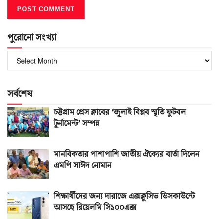
পুরোনো সংখ্যা
পুরোনো
সংখ্যা
সর্বশেষ
চট্টগ্রাম প্রেস ক্লাবের ‘জুলাই বিপ্লব স্মৃতি ফুটবল
টুর্নামেন্ট’ সম্পন্ন
মানবিকতার পাশাপাশি জাতীয় ঐক্যের বার্তা দিলেন
এমপি সাঈদ নোমান
শিক্ষার্থীদের জন্য দারাজে এক্সক্লুসিভ ডিসকাউন্টে
আসছে রিয়েলমি সি১০০এক্স