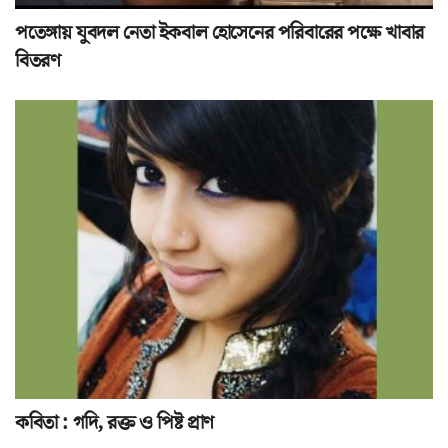
পতেঙ্গায় যুবদল নেতা ইকবাল হোসেনের পরিবারের পক্ষে খাবার
বিতরণ
কবিতা : গদি, রক্ত ও পিষ্ট প্রাণ