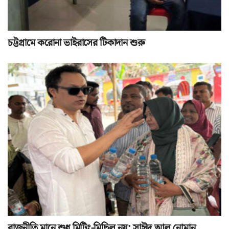
চট্টগ্রামে করোনা ভাইরাসের টিকাদান শুরু
রাজনীতি মানে শুধু মিটিং-মিছিল নয়: সাঈদ আল নোমান