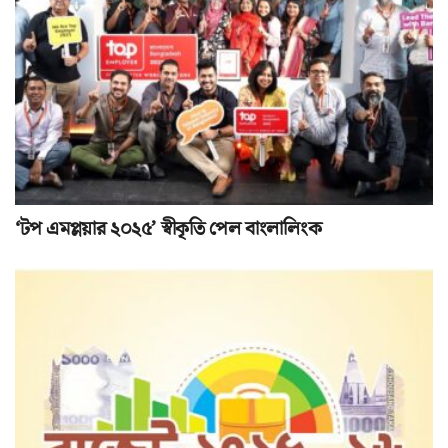
‘টপ এমপ্লয়ার ২০২৫’ স্বীকৃতি পেল বাংলালিংক