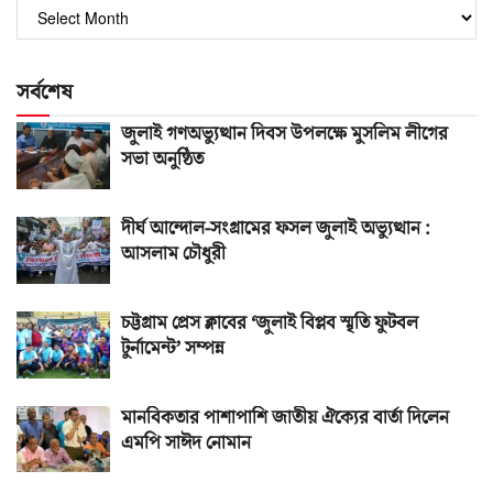
পুরোনো
সংখ্যা
সর্বশেষ
জুলাই গণঅভ্যুত্থান দিবস উপলক্ষে মুসলিম লীগের
সভা অনুষ্ঠিত
দীর্ঘ আন্দোল-সংগ্রামের ফসল জুলাই অভ্যুত্থান :
আসলাম চৌধুরী
চট্টগ্রাম প্রেস ক্লাবের ‘জুলাই বিপ্লব স্মৃতি ফুটবল
টুর্নামেন্ট’ সম্পন্ন
মানবিকতার পাশাপাশি জাতীয় ঐক্যের বার্তা দিলেন
এমপি সাঈদ নোমান