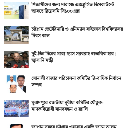
শিক্ষার্থীদের জন্য দারাজে এক্সক্লুসিভ ডিসকাউন্টে
আসছে রিয়েলমি সি১০০এক্স
চট্টগ্রাম ভেটেরিনারি ও এনিম্যাল সাইন্সেস বিশ্ববিদ্যালয়
দিবস কাল
দুই-তিন দিনের মধ্যে গ্যাস সরবরাহ স্বাভাবিক হবে :
জ্বালানি মন্ত্রী
সোনালী বাজার পরিচালনা কমিটির ত্রি-বার্ষিক নির্বাচন
সম্পন্ন
মুরাদপুরে রজভীয়া নূরীয়া কমিটির যৌতুক-
মাদকবিরোধী মানববন্ধন ও র‌্যালি
জাপান সফরে চট্টগ্রাম ওয়াসার এমডি জানে আলম