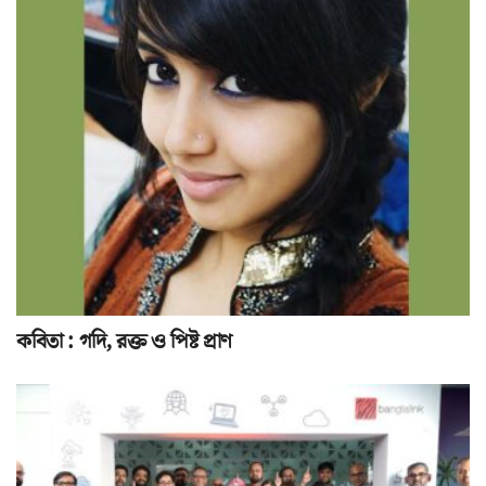
কবিতা : গদি, রক্ত ও পিষ্ট প্রাণ