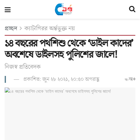
প্রচ্ছদ
ক্যাটাগিরর অর্ন্তভুক্ত নয়
১৪ বছরের পথশিশু থেকে ‘ডাইল কাদের’
অবশেষে ডাইলসহ পুলিশের জালে!
নিজস্ব প্রতিবেদক
প্রকাশিত: জুন ২৮ ২০২১, ২০:৫০ অপরাহ্ণ
অ+
অ-