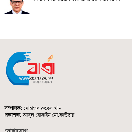
সম্পাদক:
মোহাম্মদ রুবেল খান
প্রকাশক:
আবুল হোসাইন মো.কাউছার
যোগাযোগ