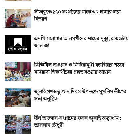
সীতাকুণ্ডে ১৭০ সংগঠনের মাঝে ৩০ হাজার চারা
বিতরণ
এমপি সরোয়ার আলমগীরের মায়ের মৃত্যু, রাত ৯টায়
জানাজা
ডিজিটাল দাওয়াহ ও মিডিয়ামুখী ক্যারিয়ার গঠনে
মাদরাসা শিক্ষার্থীদের প্রস্তুত হওয়ার আহ্বান
জুলাই গণঅভ্যুত্থান দিবস উপলক্ষে মুসলিম লীগের
সভা অনুষ্ঠিত
দীর্ঘ আন্দোল-সংগ্রামের ফসল জুলাই অভ্যুত্থান :
আসলাম চৌধুরী