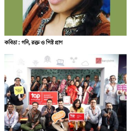
কবিতা : গদি, রক্ত ও পিষ্ট প্রাণ