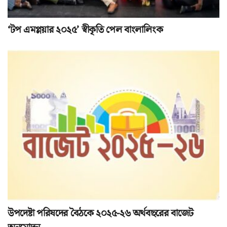
‘টপ এমপ্লয়ার ২০২৫’ স্বীকৃতি পেল বাংলালিংক
উপদেষ্টা পরিষদের বৈঠকে ২০২৫-২৬ অর্থবছরের বাজেট