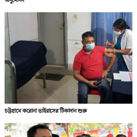
অনুমোদন
চট্টগ্রামে করোনা ভাইরাসের টিকাদান শুরু