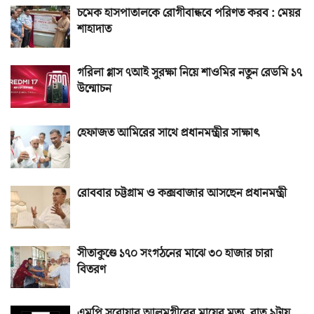
চমেক হাসপাতালকে রোগীবান্ধবে পরিণত করব : মেয়র
শাহাদাত
গরিলা গ্লাস ৭আই সুরক্ষা নিয়ে শাওমির নতুন রেডমি ১৭
উন্মোচন
হেফাজত আমিরের সাথে প্রধানমন্ত্রীর সাক্ষাৎ
রোববার চট্টগ্রাম ও কক্সবাজার আসছেন প্রধানমন্ত্রী
সীতাকুণ্ডে ১৭০ সংগঠনের মাঝে ৩০ হাজার চারা
বিতরণ
এমপি সরোয়ার আলমগীরের মায়ের মৃত্যু, রাত ৯টায়