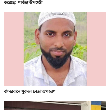
করেছে: পার্বত্য উপদেষ্টা
বান্দরবানে যুবদল নেতা অপহরণ