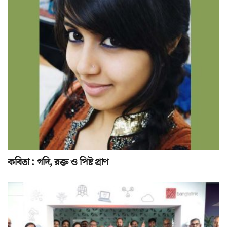
কবিতা : গদি, রক্ত ও পিষ্ট প্রাণ