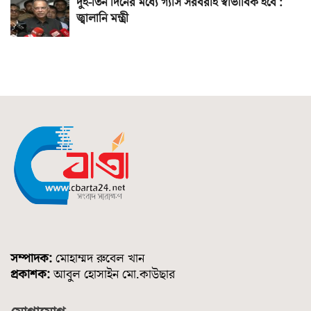
দুই-তিন দিনের মধ্যে গ্যাস সরবরাহ স্বাভাবিক হবে :
জ্বালানি মন্ত্রী
সম্পাদক:
মোহাম্মদ রুবেল খান
প্রকাশক:
আবুল হোসাইন মো.কাউছার