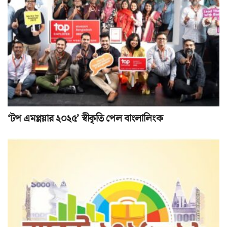
‘টপ এমপ্লয়ার ২০২৫’ স্বীকৃতি পেল বাংলালিংক