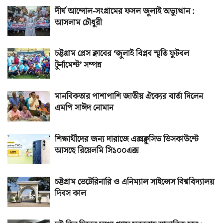
দীর্ঘ আন্দোল-সংগ্রামের ফসল জুলাই অভ্যুত্থান :
আসলাম চৌধুরী
চট্টগ্রাম প্রেস ক্লাবের ‘জুলাই বিপ্লব স্মৃতি ফুটবল
টুর্নামেন্ট’ সম্পন্ন
মানবিকতার পাশাপাশি জাতীয় ঐক্যের বার্তা দিলেন
এমপি সাঈদ নোমান
শিক্ষার্থীদের জন্য দারাজে এক্সক্লুসিভ ডিসকাউন্টে
আসছে রিয়েলমি সি১০০এক্স
চট্টগ্রাম ভেটেরিনারি ও এনিম্যাল সাইন্সেস বিশ্ববিদ্যালয়
দিবস কাল