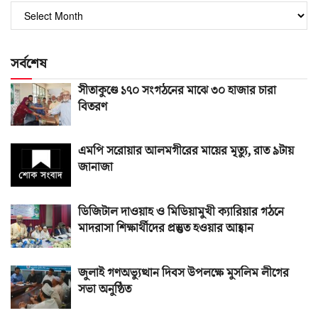
পুরোনো
সংখ্যা
সর্বশেষ
সীতাকুণ্ডে ১৭০ সংগঠনের মাঝে ৩০ হাজার চারা
বিতরণ
এমপি সরোয়ার আলমগীরের মায়ের মৃত্যু, রাত ৯টায়
জানাজা
ডিজিটাল দাওয়াহ ও মিডিয়ামুখী ক্যারিয়ার গঠনে
মাদরাসা শিক্ষার্থীদের প্রস্তুত হওয়ার আহ্বান
জুলাই গণঅভ্যুত্থান দিবস উপলক্ষে মুসলিম লীগের
সভা অনুষ্ঠিত