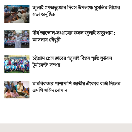
জুলাই গণঅভ্যুত্থান দিবস উপলক্ষে মুসলিম লীগের
সভা অনুষ্ঠিত
দীর্ঘ আন্দোল-সংগ্রামের ফসল জুলাই অভ্যুত্থান :
আসলাম চৌধুরী
চট্টগ্রাম প্রেস ক্লাবের ‘জুলাই বিপ্লব স্মৃতি ফুটবল
টুর্নামেন্ট’ সম্পন্ন
মানবিকতার পাশাপাশি জাতীয় ঐক্যের বার্তা দিলেন
এমপি সাঈদ নোমান