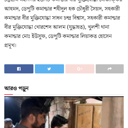
আহমদ, ডেপুটি কমান্ডার শহীদুল হক চৌধুরী সৈয়দ, সহকারী
কমান্ডার বীর মুক্তিযোদ্ধা সাধন চন্দ্র বিশ্বাস, সহকারী কমান্ডার
বীর মুক্তিযোদ্ধা খোরশেদ আলম (যুদ্ধাহত), খুলশী থানা
কমান্ডার মোঃ ইউসুফ, ডেপুটি কমান্ডার লিয়াকত হোসেন
প্রমূখ।
আরও পড়ুন