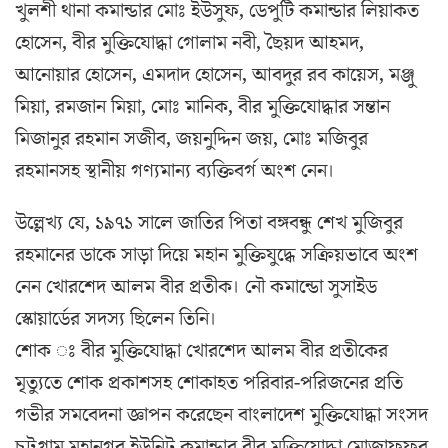
খুলশী থানা কমান্ডার মোঃ ইউসুফ, ডেপুটি কমান্ডার লিয়াকত
হোসেন, বীর মুক্তিযোদ্ধা গোলাম নবী, ছৈয়দ আহমদ,
আনোয়ার হোসেন, এমদাদ হোসেন, আবদুর রব কায়েস, মঞ্জু
মিয়া, রমজান মিয়া, মোঃ মানিক, বীর মুক্তিযোদ্ধার সন্তান
মিজানুর রহমান সজীব, জয়নুদ্দিন জয়, মোঃ মজিবুর
রহমানসহ স্থানীয় গণ্যমান্য ব্যক্তিবর্গ অংশ নেন।
উল্লেখ্য যে, ১৯৭১ সালে জাতির পিতা বঙ্গবন্ধু শেখ মুজিবুর
রহমানের ডাকে সাড়া দিয়ে মহান মুক্তিযুদ্ধে সক্রিয়ভাবে অংশ
নেন খোরশেদ আলম বীর প্রতীক। নৌ কমান্ডো সুসাইড
স্কোয়ার্ডের সদস্য ছিলেন তিনি।
শোক ঃ বীর মুক্তিযোদ্ধা খোরশেদ আলম বীর প্রতীকের
মৃত্যুতে শোক প্রকাশসহ শোকাহত পরিবার-পরিজনের প্রতি
গভীর সমবেদনা জ্ঞাপন করেছেন বাংলাদেশ মুক্তিযোদ্ধা সংসদ
চট্টগ্রাম মহানগর ইউনিট কমান্ডার বীর মুক্তিযোদ্ধা মোজাফ্ফর