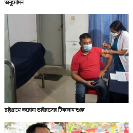
অনুমোদন
চট্টগ্রামে করোনা ভাইরাসের টিকাদান শুরু