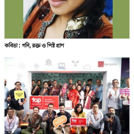
কবিতা : গদি, রক্ত ও পিষ্ট প্রাণ