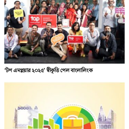
‘টপ এমপ্লয়ার ২০২৫’ স্বীকৃতি পেল বাংলালিংক