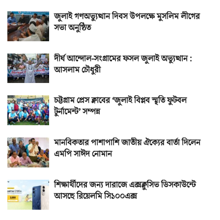
জুলাই গণঅভ্যুত্থান দিবস উপলক্ষে মুসলিম লীগের
সভা অনুষ্ঠিত
দীর্ঘ আন্দোল-সংগ্রামের ফসল জুলাই অভ্যুত্থান :
আসলাম চৌধুরী
চট্টগ্রাম প্রেস ক্লাবের ‘জুলাই বিপ্লব স্মৃতি ফুটবল
টুর্নামেন্ট’ সম্পন্ন
মানবিকতার পাশাপাশি জাতীয় ঐক্যের বার্তা দিলেন
এমপি সাঈদ নোমান
শিক্ষার্থীদের জন্য দারাজে এক্সক্লুসিভ ডিসকাউন্টে
আসছে রিয়েলমি সি১০০এক্স