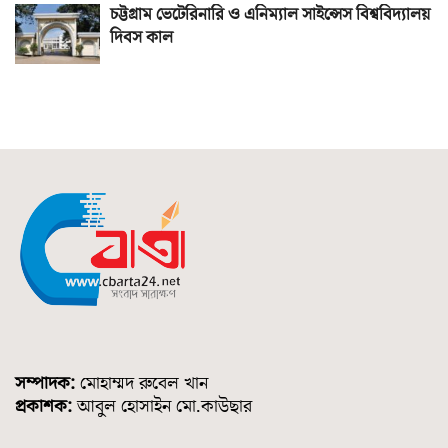
চট্টগ্রাম ভেটেরিনারি ও এনিম্যাল সাইন্সেস বিশ্ববিদ্যালয়
দিবস কাল
সম্পাদক:
মোহাম্মদ রুবেল খান
প্রকাশক:
আবুল হোসাইন মো.কাউছার