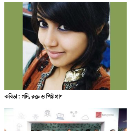
কবিতা : গদি, রক্ত ও পিষ্ট প্রাণ