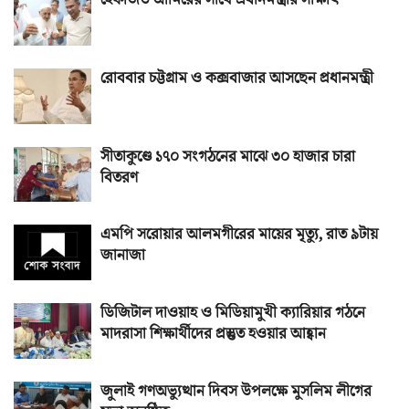
হেফাজত আমিরের সাথে প্রধানমন্ত্রীর সাক্ষাৎ
রোববার চট্টগ্রাম ও কক্সবাজার আসছেন প্রধানমন্ত্রী
সীতাকুণ্ডে ১৭০ সংগঠনের মাঝে ৩০ হাজার চারা
বিতরণ
এমপি সরোয়ার আলমগীরের মায়ের মৃত্যু, রাত ৯টায়
জানাজা
ডিজিটাল দাওয়াহ ও মিডিয়ামুখী ক্যারিয়ার গঠনে
মাদরাসা শিক্ষার্থীদের প্রস্তুত হওয়ার আহ্বান
জুলাই গণঅভ্যুত্থান দিবস উপলক্ষে মুসলিম লীগের