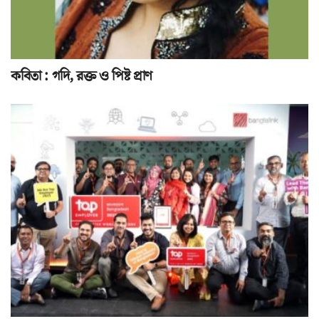
কবিতা : গদি, রক্ত ও পিষ্ট প্রাণ