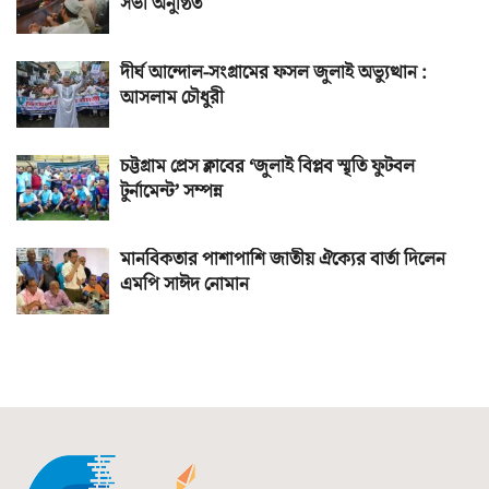
সভা অনুষ্ঠিত
দীর্ঘ আন্দোল-সংগ্রামের ফসল জুলাই অভ্যুত্থান :
আসলাম চৌধুরী
চট্টগ্রাম প্রেস ক্লাবের ‘জুলাই বিপ্লব স্মৃতি ফুটবল
টুর্নামেন্ট’ সম্পন্ন
মানবিকতার পাশাপাশি জাতীয় ঐক্যের বার্তা দিলেন
এমপি সাঈদ নোমান