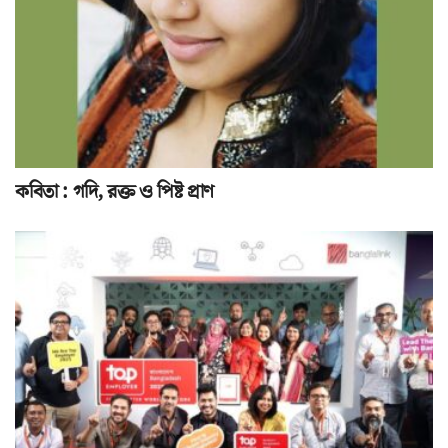
কবিতা : গদি, রক্ত ও পিষ্ট প্রাণ