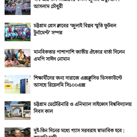
আসলাম চৌধুরী
চট্টগ্রাম প্রেস ক্লাবের ‘জুলাই বিপ্লব স্মৃতি ফুটবল
টুর্নামেন্ট’ সম্পন্ন
মানবিকতার পাশাপাশি জাতীয় ঐক্যের বার্তা দিলেন
এমপি সাঈদ নোমান
শিক্ষার্থীদের জন্য দারাজে এক্সক্লুসিভ ডিসকাউন্টে
আসছে রিয়েলমি সি১০০এক্স
চট্টগ্রাম ভেটেরিনারি ও এনিম্যাল সাইন্সেস বিশ্ববিদ্যালয়
দিবস কাল
দুই-তিন দিনের মধ্যে গ্যাস সরবরাহ স্বাভাবিক হবে :