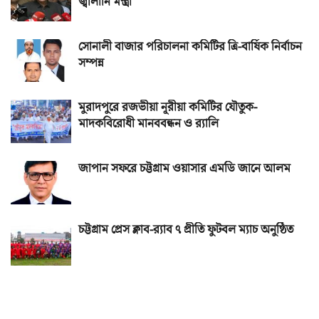
জ্বালানি মন্ত্রী
সোনালী বাজার পরিচালনা কমিটির ত্রি-বার্ষিক নির্বাচন
সম্পন্ন
মুরাদপুরে রজভীয়া নূরীয়া কমিটির যৌতুক-
মাদকবিরোধী মানববন্ধন ও র‌্যালি
জাপান সফরে চট্টগ্রাম ওয়াসার এমডি জানে আলম
চট্টগ্রাম প্রেস ক্লাব-র‌্যাব ৭ প্রীতি ফুটবল ম্যাচ অনুষ্ঠিত