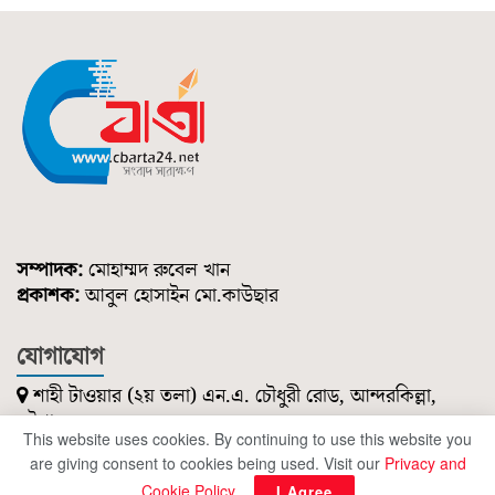
সম্পাদক:
মোহাম্মদ রুবেল খান
প্রকাশক:
আবুল হোসাইন মো.কাউছার
যোগাযোগ
শাহী টাওয়ার (২য় তলা) এন.এ. চৌধুরী রোড, আন্দরকিল্লা,
চট্টগ্রাম।
This website uses cookies. By continuing to use this website you
০১৮৫১ ২১৪ ৭৪৭
are giving consent to cookies being used. Visit our
Privacy and
cbartanews@gmail.com
Cookie Policy
.
I Agree