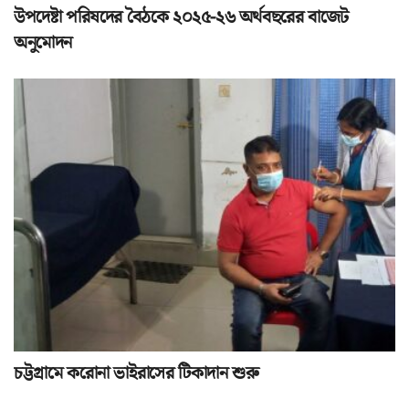
উপদেষ্টা পরিষদের বৈঠকে ২০২৫-২৬ অর্থবছরের বাজেট
অনুমোদন
চট্টগ্রামে করোনা ভাইরাসের টিকাদান শুরু