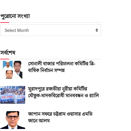
পুরোনো সংখ্যা
পুরোনো
Select Month
সংখ্যা
সর্বশেষ
সোনালী বাজার পরিচালনা কমিটির ত্রি-
বার্ষিক নির্বাচন সম্পন্ন
মুরাদপুরে রজভীয়া নূরীয়া কমিটির
যৌতুক-মাদকবিরোধী মানববন্ধন ও র‌্যালি
জাপান সফরে চট্টগ্রাম ওয়াসার এমডি
জানে আলম