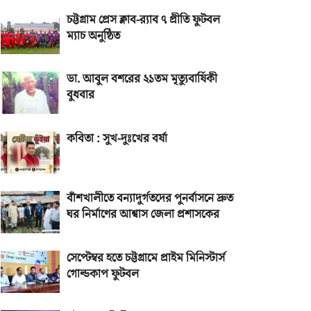
চট্টগ্রাম প্রেস ক্লাব-র‌্যাব ৭ প্রীতি ফুটবল
ম্যাচ অনুষ্ঠিত
ডা. আবুল বশরের ২১তম মৃত্যুবার্ষিকী
বুধবার
কবিতা : সুখ-দুঃখের বর্ষা
বাঁশখালীতে বন্যাদুর্গতদের পুনর্বাসনে দ্রুত
ঘর নির্মাণের আশ্বাস জেলা প্রশাসকের
সেপ্টেম্বর হতে চট্টগ্রামে প্রাইম মিনিস্টার্স
গোল্ডকাপ ফুটবল