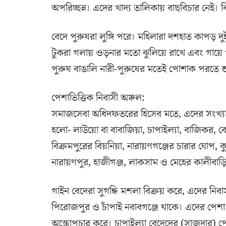
অপরিচ্ছন্ন। এদের খাদ্য তালিকায় বাছবিচার নেই।
বেদে পুরুষরা লুঙ্গি পরে। মহিলারা দশহাত কাপড় দু
টুকরা গলায় ওড়নার মতো ঝুলিয়ে রাখে এবং গায়ে প
পুরুষ বাঙালি নারী-পুরুষের মতেই পোশাক পরতে 
পেশাভিত্তিক নিবাসী অঞ্চল:
সমাজসেবা অধিদফতরের হিসেব মতে, এদের সংখ্যা 
হলো- লাউয়ো বা বাবাজিয়া, চাপাইল্যা, বাজিকর, বেজ 
বিক্রমপুরের বিয়নিয়া, নারায়ণগঞ্জের চারার ঘোপ, কু
নারায়ণপুর, হাজীগঞ্জ, লাকসাম ও মেহের কালীবা
গাইন বেদেরা সুগন্ধি মশলা বিক্রয় করে, এদের নিবা
পিরোজপুর ও চাঁপাই নবাবগঞ্জে থাকে। এদের পেশা 
অস্ত্রোপচার করে। চাপাইল্যা বেদেদের (সাজদার) পে