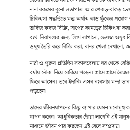
বেদেরা জমিতে কায়িক পরিশ্রম করাকে অমর্যাদার
নানা রকমের বুনো লতাপাতা আর শেকড়-বাকড় ভেষ
চিকিৎসা পদ্ধতিতে মন্ত্র অর্থাৎ ঝাড় ফুঁকের প্রয়োগ 
তাবিজ কবজ বিক্রি, সাপের কামড়ের চিকিৎসা করা
ব্যথা নিরাময়ের জন্য সিঙ্গা লাগানো, ভেষজ ওষুধ বি
ওষুধ তৈরি করে বিক্রি করা, বানর খেলা দেখানো, জা
নারী ও পুরুষ প্রতিদিন সকালবেলায় ঘর থেকে ব
বর্ষায় নৌকা নিয়ে বেরিয়ে পড়েন। গ্রামে গ্রামে তৈজ
ফিরে আসেন। তবে ইদানিং এসব ব্যবসায় মন্দা ভাব 
পড়ছেন।
তাদের জীবনযাপনের কিছু ব্যাপার যেমন মনোমুগ্ধক
যাপন করেন। আধুনিকতার ছোঁয়া লাগেনি এই মানুষগুল
মাধ্যমে জীবন পার করছেন এই বেদে সম্প্রদায়।