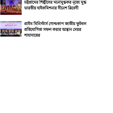
চট্টগ্রামের শিল্পীদের মনোমুগ্ধকর নৃত্যে মুগ্ধ
ভারতীয় হাইকমিশনার দীনেশ ত্রিবেদী
প্রাইম মিনিস্টার্স গোল্ডকাপ জাতীয় ফুটবল
প্রতিযোগিতা সফল করার আহ্বান মেয়র
শাহাদাতের