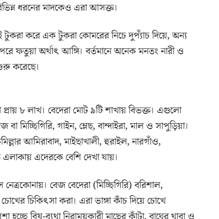
 বিভিন্ন ধরনের মাদকেও এরা আসক্ত।
ই টুকরা করে এক টুকরা কোমরের নিচে দুপ্যাঁচ দিয়ে, অন্য
রে ফতুয়া অর্থাৎ আঙ্গি। বর্তমানে অনেক মনতং নারী ও
শুরু করেছে।
প্রায় ৮ লাখ। বেদেরা মোট ৯টি শাখায় বিভক্ত। এগুলো
বা মিচ্ছিগিরি, গাইন, ম্লেছ, বান্দাইরা, মাল ও সাপুড়িয়া।
মিল্লার আমিরাবাদ, মাইছাখালী, হুরাইল, নারগাঁও,
ড়ি এলাকায় এদেরকে বেশি দেখা যায়।
স নেত্রকোনায়। বেজ বেদেরা (মিচ্ছিগিরি) বরিশাল,
চোখের চিকিৎসা করা। এরা ভাঙ্গা কাঁচ দিয়ে চোখে
শা হচ্ছে বিষ-ব্যথা নিরাময়কারী মাছের কাঁটা, বাঘের থাবা ও