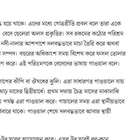
হয়ে থাকে। এদের মধ্যে গোত্রপ্রীতি প্রবল বলে তারা একে
ে। বেদে ছেলেরা অলস প্রকৃতির। সব রকমের কঠোর পরিশ্রম
 নদী-নালার আশপাশে দলবদ্ধভাবে মাচা তৈরি করে অথবা
যবান সম্পদ। বছরের অধিকাংশ সময় বিশেষ করে ফসল তোলার
রিভ্রমণ করে। এই পরিভ্রমণকে বেদেদের ভাষায় গাওয়াল বলে।
সাপের ঝাঁপি বা ঔষধের ঝুলি। এরা সাধারণত গাওয়ালে যায়
মাসের দ্বিতীয়ার্ধে। প্রথম দফায় চৈত্র মাসের মাঝামাঝি
ময় পর্যন্ত এরা গাওয়াল করে। গায়ালের সময় এরা স্থানীয়ভাবে
পরিবারে থাকে। গাওয়াল শেষে দলবদ্ধভাবে আবার স্থায়ী
 আনন্দ-উৎসবের আয়োজন করে। এসব উৎসবেই বর-কনে