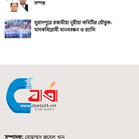
সম্পন্ন
মুরাদপুরে রজভীয়া নূরীয়া কমিটির যৌতুক-
মাদকবিরোধী মানববন্ধন ও র‌্যালি
সম্পাদক:
মোহাম্মদ রুবেল খান