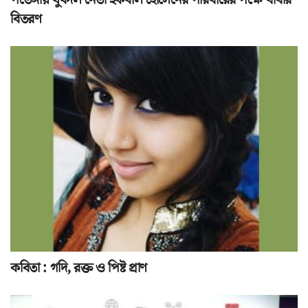
পতেঙ্গায় যুবদল নেতা ইকবাল হোসেনের পরিবারের পক্ষে খাবার
বিতরণ
কবিতা : গদি, রক্ত ও পিষ্ট প্রাণ