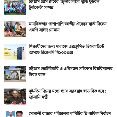
চট্টগ্রাম প্রেস ক্লাবের ‘জুলাই বিপ্লব স্মৃতি ফুটবল
টুর্নামেন্ট’ সম্পন্ন
মানবিকতার পাশাপাশি জাতীয় ঐক্যের বার্তা দিলেন
এমপি সাঈদ নোমান
শিক্ষার্থীদের জন্য দারাজে এক্সক্লুসিভ ডিসকাউন্টে
আসছে রিয়েলমি সি১০০এক্স
চট্টগ্রাম ভেটেরিনারি ও এনিম্যাল সাইন্সেস বিশ্ববিদ্যালয়
দিবস কাল
দুই-তিন দিনের মধ্যে গ্যাস সরবরাহ স্বাভাবিক হবে :
জ্বালানি মন্ত্রী
সোনালী বাজার পরিচালনা কমিটির ত্রি-বার্ষিক নির্বাচন