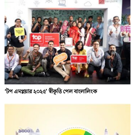
‘টপ এমপ্লয়ার ২০২৫’ স্বীকৃতি পেল বাংলালিংক