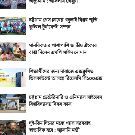
অভ্যুত্থান : আসলাম চৌধুরী
চট্টগ্রাম প্রেস ক্লাবের ‘জুলাই বিপ্লব স্মৃতি
ফুটবল টুর্নামেন্ট’ সম্পন্ন
মানবিকতার পাশাপাশি জাতীয় ঐক্যের
বার্তা দিলেন এমপি সাঈদ নোমান
শিক্ষার্থীদের জন্য দারাজে এক্সক্লুসিভ
ডিসকাউন্টে আসছে রিয়েলমি সি১০০এক্স
চট্টগ্রাম ভেটেরিনারি ও এনিম্যাল সাইন্সেস
বিশ্ববিদ্যালয় দিবস কাল
দুই-তিন দিনের মধ্যে গ্যাস সরবরাহ
স্বাভাবিক হবে : জ্বালানি মন্ত্রী