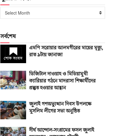
পুরোনো
Select Month
সংখ্যা
সর্বশেষ
এমপি সরোয়ার আলমগীরের মায়ের মৃত্যু,
রাত ৯টায় জানাজা
ডিজিটাল দাওয়াহ ও মিডিয়ামুখী
ক্যারিয়ার গঠনে মাদরাসা শিক্ষার্থীদের
প্রস্তুত হওয়ার আহ্বান
জুলাই গণঅভ্যুত্থান দিবস উপলক্ষে
মুসলিম লীগের সভা অনুষ্ঠিত
দীর্ঘ আন্দোল-সংগ্রামের ফসল জুলাই