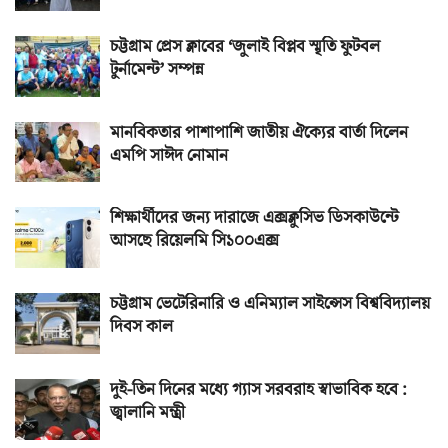
চট্টগ্রাম প্রেস ক্লাবের ‘জুলাই বিপ্লব স্মৃতি ফুটবল
টুর্নামেন্ট’ সম্পন্ন
মানবিকতার পাশাপাশি জাতীয় ঐক্যের বার্তা দিলেন
এমপি সাঈদ নোমান
শিক্ষার্থীদের জন্য দারাজে এক্সক্লুসিভ ডিসকাউন্টে
আসছে রিয়েলমি সি১০০এক্স
চট্টগ্রাম ভেটেরিনারি ও এনিম্যাল সাইন্সেস বিশ্ববিদ্যালয়
দিবস কাল
দুই-তিন দিনের মধ্যে গ্যাস সরবরাহ স্বাভাবিক হবে :
জ্বালানি মন্ত্রী