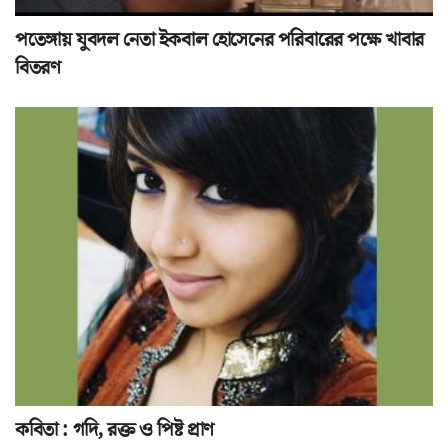
পতেঙ্গায় যুবদল নেতা ইকবাল হোসেনের পরিবারের পক্ষে খাবার
বিতরণ
কবিতা : গদি, রক্ত ও পিষ্ট প্রাণ