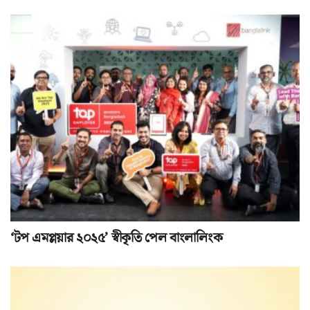
‘টপ এমপ্লয়ার ২০২৫’ স্বীকৃতি পেল বাংলালিংক