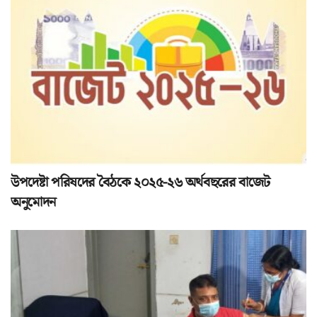
উপদেষ্টা পরিষদের বৈঠকে ২০২৫-২৬ অর্থবছরের বাজেট
অনুমোদন