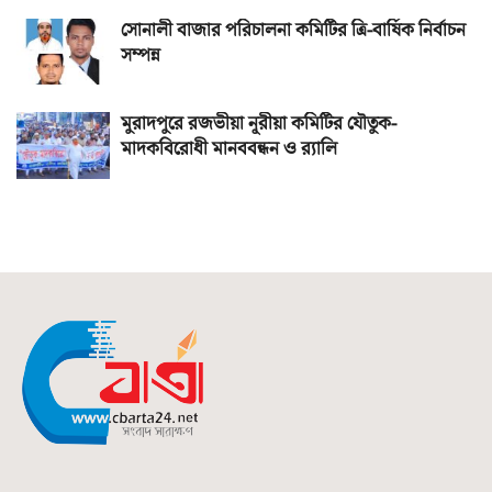
সোনালী বাজার পরিচালনা কমিটির ত্রি-বার্ষিক নির্বাচন
সম্পন্ন
মুরাদপুরে রজভীয়া নূরীয়া কমিটির যৌতুক-
মাদকবিরোধী মানববন্ধন ও র‌্যালি