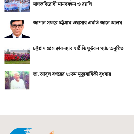
মাদকবিরোধী মানববন্ধন ও র‌্যালি
জাপান সফরে চট্টগ্রাম ওয়াসার এমডি জানে আলম
চট্টগ্রাম প্রেস ক্লাব-র‌্যাব ৭ প্রীতি ফুটবল ম্যাচ অনুষ্ঠিত
ডা. আবুল বশরের ২১তম মৃত্যুবার্ষিকী বুধবার