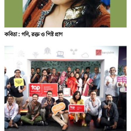
কবিতা : গদি, রক্ত ও পিষ্ট প্রাণ