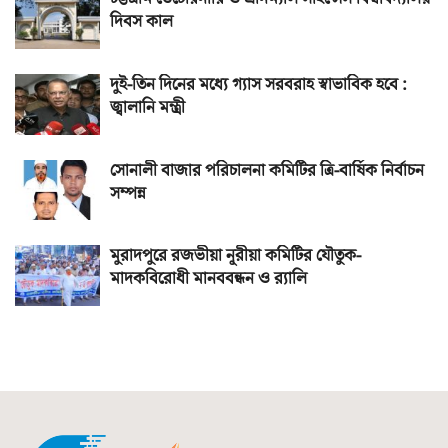
দিবস কাল
দুই-তিন দিনের মধ্যে গ্যাস সরবরাহ স্বাভাবিক হবে :
জ্বালানি মন্ত্রী
সোনালী বাজার পরিচালনা কমিটির ত্রি-বার্ষিক নির্বাচন
সম্পন্ন
মুরাদপুরে রজভীয়া নূরীয়া কমিটির যৌতুক-
মাদকবিরোধী মানববন্ধন ও র‌্যালি