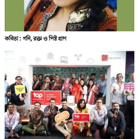
কবিতা : গদি, রক্ত ও পিষ্ট প্রাণ