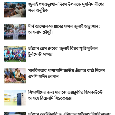
জুলাই গণঅভ্যুত্থান দিবস উপলক্ষে মুসলিম লীগের
সভা অনুষ্ঠিত
দীর্ঘ আন্দোল-সংগ্রামের ফসল জুলাই অভ্যুত্থান :
আসলাম চৌধুরী
চট্টগ্রাম প্রেস ক্লাবের ‘জুলাই বিপ্লব স্মৃতি ফুটবল
টুর্নামেন্ট’ সম্পন্ন
মানবিকতার পাশাপাশি জাতীয় ঐক্যের বার্তা দিলেন
এমপি সাঈদ নোমান
শিক্ষার্থীদের জন্য দারাজে এক্সক্লুসিভ ডিসকাউন্টে
আসছে রিয়েলমি সি১০০এক্স
চট্টগ্রাম ভেটেরিনারি ও এনিম্যাল সাইন্সেস বিশ্ববিদ্যালয়