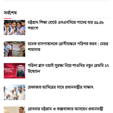
সর্বশেষ
চট্টগ্রাম শিক্ষা বোর্ডে এসএসসিতে পাসের হার ৫৯.৪৮
শতাংশ
চমেক হাসপাতালকে রোগীবান্ধবে পরিণত করব : মেয়র
শাহাদাত
গরিলা গ্লাস ৭আই সুরক্ষা নিয়ে শাওমির নতুন রেডমি ১৭
উন্মোচন
হেফাজত আমিরের সাথে প্রধানমন্ত্রীর সাক্ষাৎ
রোববার চট্টগ্রাম ও কক্সবাজার আসছেন প্রধানমন্ত্রী