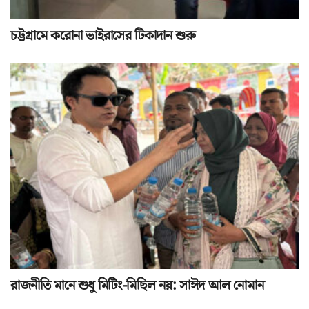
চট্টগ্রামে করোনা ভাইরাসের টিকাদান শুরু
রাজনীতি মানে শুধু মিটিং-মিছিল নয়: সাঈদ আল নোমান