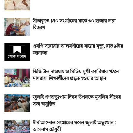
সীতাকুণ্ডে ১৭০ সংগঠনের মাঝে ৩০ হাজার চারা
বিতরণ
এমপি সরোয়ার আলমগীরের মায়ের মৃত্যু, রাত ৯টায়
জানাজা
ডিজিটাল দাওয়াহ ও মিডিয়ামুখী ক্যারিয়ার গঠনে
মাদরাসা শিক্ষার্থীদের প্রস্তুত হওয়ার আহ্বান
জুলাই গণঅভ্যুত্থান দিবস উপলক্ষে মুসলিম লীগের
সভা অনুষ্ঠিত
দীর্ঘ আন্দোল-সংগ্রামের ফসল জুলাই অভ্যুত্থান :
আসলাম চৌধুরী