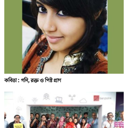
কবিতা : গদি, রক্ত ও পিষ্ট প্রাণ