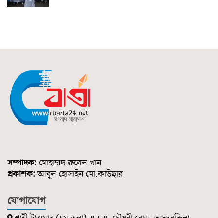
সম্পাদক:
মোহাম্মদ রুবেল খান
প্রকাশক:
আবুল হোসাইন মো.কাউছার
যোগাযোগ