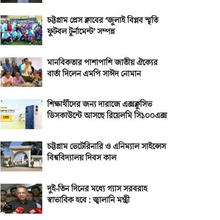
চট্টগ্রাম প্রেস ক্লাবের ‘জুলাই বিপ্লব স্মৃতি
ফুটবল টুর্নামেন্ট’ সম্পন্ন
মানবিকতার পাশাপাশি জাতীয় ঐক্যের
বার্তা দিলেন এমপি সাঈদ নোমান
শিক্ষার্থীদের জন্য দারাজে এক্সক্লুসিভ
ডিসকাউন্টে আসছে রিয়েলমি সি১০০এক্স
চট্টগ্রাম ভেটেরিনারি ও এনিম্যাল সাইন্সেস
বিশ্ববিদ্যালয় দিবস কাল
দুই-তিন দিনের মধ্যে গ্যাস সরবরাহ
স্বাভাবিক হবে : জ্বালানি মন্ত্রী