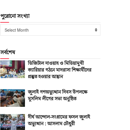
পুরোনো সংখ্যা
পুরোনো
Select Month
সংখ্যা
সর্বশেষ
ডিজিটাল দাওয়াহ ও মিডিয়ামুখী
ক্যারিয়ার গঠনে মাদরাসা শিক্ষার্থীদের
প্রস্তুত হওয়ার আহ্বান
জুলাই গণঅভ্যুত্থান দিবস উপলক্ষে
মুসলিম লীগের সভা অনুষ্ঠিত
দীর্ঘ আন্দোল-সংগ্রামের ফসল জুলাই
অভ্যুত্থান : আসলাম চৌধুরী