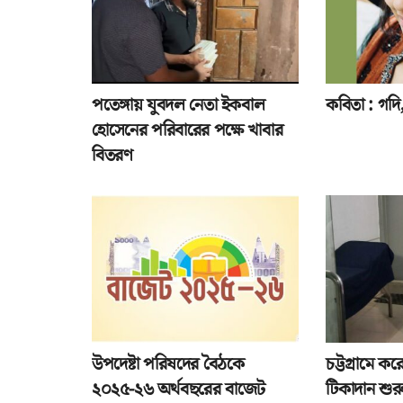
পতেঙ্গায় যুবদল নেতা ইকবাল
কবিতা : গদি, 
হোসেনের পরিবারের পক্ষে খাবার
বিতরণ
উপদেষ্টা পরিষদের বৈঠকে
চট্টগ্রামে ক
২০২৫-২৬ অর্থবছরের বাজেট
টিকাদান শুর