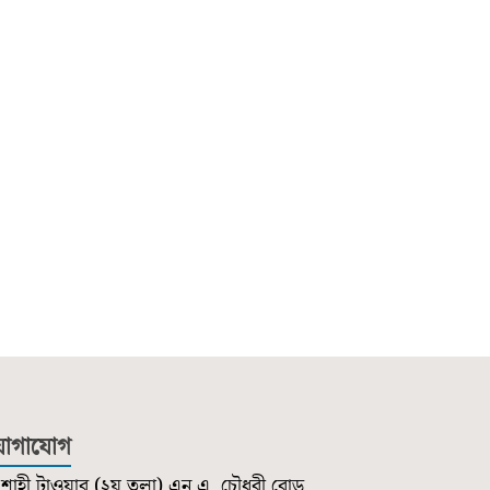
োগাযোগ
শাহী টাওয়ার (২য় তলা) এন.এ. চৌধুরী রোড,