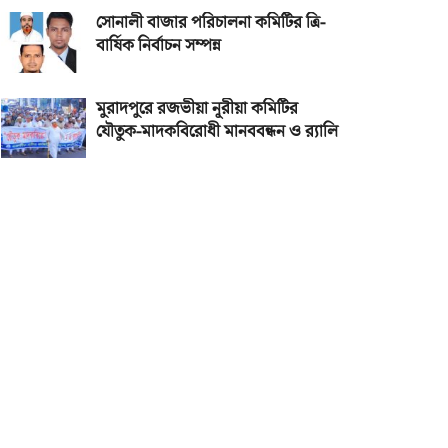
সোনালী বাজার পরিচালনা কমিটির ত্রি-
বার্ষিক নির্বাচন সম্পন্ন
মুরাদপুরে রজভীয়া নূরীয়া কমিটির
যৌতুক-মাদকবিরোধী মানববন্ধন ও র‌্যালি