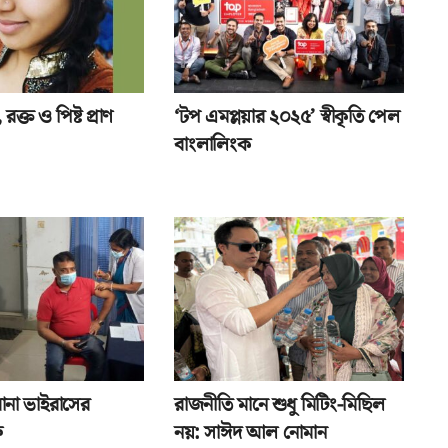
রক্ত ও পিষ্ট প্রাণ
‘টপ এমপ্লয়ার ২০২৫’ স্বীকৃতি পেল
বাংলালিংক
রোনা ভাইরাসের
রাজনীতি মানে শুধু মিটিং-মিছিল
ু
নয়: সাঈদ আল নোমান