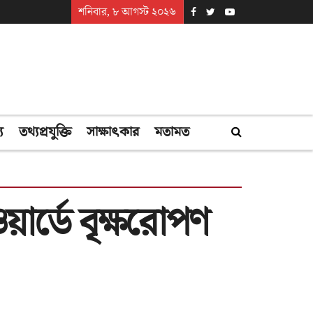
শনিবার, ৮ আগস্ট ২০২৬
্য
তথ্যপ্রযুক্তি
সাক্ষাৎকার
মতামত
য়ার্ডে বৃক্ষরোপণ