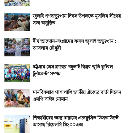
জুলাই গণঅভ্যুত্থান দিবস উপলক্ষে মুসলিম লীগের
সভা অনুষ্ঠিত
দীর্ঘ আন্দোল-সংগ্রামের ফসল জুলাই অভ্যুত্থান :
আসলাম চৌধুরী
চট্টগ্রাম প্রেস ক্লাবের ‘জুলাই বিপ্লব স্মৃতি ফুটবল
টুর্নামেন্ট’ সম্পন্ন
মানবিকতার পাশাপাশি জাতীয় ঐক্যের বার্তা দিলেন
এমপি সাঈদ নোমান
শিক্ষার্থীদের জন্য দারাজে এক্সক্লুসিভ ডিসকাউন্টে
আসছে রিয়েলমি সি১০০এক্স