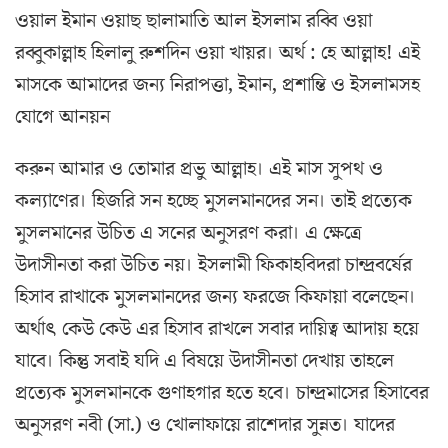
ওয়াল ইমান ওয়াছ ছালামাতি আল ইসলাম রব্বি ওয়া
রব্বুকাল্লাহ হিলালু রুশদিন ওয়া খায়র। অর্থ : হে আল্লাহ! এই
মাসকে আমাদের জন্য নিরাপত্তা, ইমান, প্রশান্তি ও ইসলামসহ
যোগে আনয়ন
করুন আমার ও তোমার প্রভু আল্লাহ। এই মাস সুপথ ও
কল্যাণের। হিজরি সন হচ্ছে মুসলমানদের সন। তাই প্রত্যেক
মুসলমানের উচিত এ সনের অনুসরণ করা। এ ক্ষেত্রে
উদাসীনতা করা উচিত নয়। ইসলামী ফিকাহবিদরা চান্দ্রবর্ষের
হিসাব রাখাকে মুসলমানদের জন্য ফরজে কিফায়া বলেছেন।
অর্থাৎ কেউ কেউ এর হিসাব রাখলে সবার দায়িত্ব আদায় হয়ে
যাবে। কিন্তু সবাই যদি এ বিষয়ে উদাসীনতা দেখায় তাহলে
প্রত্যেক মুসলমানকে গুণাহগার হতে হবে। চান্দ্রমাসের হিসাবের
অনুসরণ নবী (সা.) ও খোলাফায়ে রাশেদার সুন্নত। যাদের