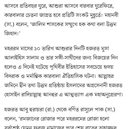
আসবে প্রতিবছর ঘুরে, আশুরা আসবে বারবার ঘুরেফিরে,
কারবালার চেতনা জাগ্রত হবে প্রতিটি সংকট মুহূর্তে। মহানবী
(সা.) বলেন, ‘জালিম শাসকের সম্মুখে হক কথা বলা উত্তম
জিহাদ।’
মহররম মাসের ১০ তারিখ আশুরার দিনটি হজরত মুসা
আলাইহিস সালাম ও তার সঙ্গী-সাথীদের জন্য বিজয়ের দিন
হলেও এ দিনেই ঘটেছে পৃথিবীর ইতিহাসের সবচেয়ে হৃদয়
বিদরাক ও মর্মান্তিক কারবালা ঐতিহাসিক ঘটনা। আল্লাহর
জমিনে দ্বীন তথা উত্তম প্রতিষ্ঠায় ইসলামের অগ্রসেনানী হজরত
হোসাইন রাদিয়াল্লাহু আনহুর এ আত্মত্যাগ এক মহাঅনুপ্রেরণা।
হজরত আবু হুরায়রা (রা.) থেকে বর্ণিত রাসুলে পাক (সা.)
বলেন, ‘রমজানের রোজার পরে মহররমের রোজা হলো
সর্বশ্রেষ্ঠ যেমন ফরজ নামাজের পরে শেষ রাতের তাহাজ্জুদ