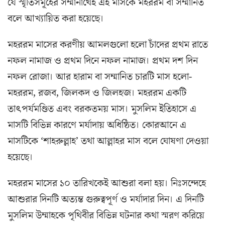
যে স্মৃতিসমূহের সম্মানার্থেই এই মাসকে মহররম বা সম্মানিত
বলে আখ্যায়িত করা হয়েছে।
মহররম মাসের করণীয় আমলগুলো হলো চাঁদের প্রথম রাতে
নফল নামাজ ও প্রথম দিনে নফল নামাজ। প্রথম দশ দিন
নফল রোজা। আর হারাম বা সম্মানিত চারটি মাস হলো-
মহররম, রজব, জিলকদ ও জিলহজ। মহররম একটি
তাৎপর্যমণ্ডিত এবং বরকতময় মাস। মুসলিম ইতিহাসে এ
মাসটি বিভিন্ন কারণে মর্যাদায় অধিষ্ঠিত। কোরআনে এ
মাসটিকে ‘শাহরুল্লাহ’ তথা আল্লাহর মাস বলে ঘোষণা দেওয়া
হয়েছে।
মহররম মাসের ১০ তারিখকেই আশুরা বলা হয়। নিঃসন্দেহে
আশুরার দিনটি অত্যন্ত গুরুত্বপূর্ণ ও মর্যাদার দিন। এ দিনটি
মুসলিম উম্মাহকে পৃথিবীর বিভিন্ন ঘটনার কথা স্মরণ করিয়ে