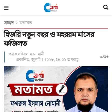
প্রচ্ছদ
মতামত
হিজরি নতুন বছর ও মহররম মাসের
ফজিলত
ফখরুল ইসলাম নোমানী
অ+
অ-
প্রকাশিত: জুলাই ২ ২০২৬, ১৮:০২ অপরাহ্ণ