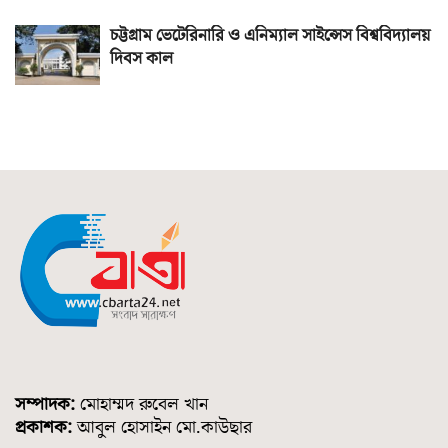
চট্টগ্রাম ভেটেরিনারি ও এনিম্যাল সাইন্সেস বিশ্ববিদ্যালয়
দিবস কাল
সম্পাদক:
মোহাম্মদ রুবেল খান
প্রকাশক:
আবুল হোসাইন মো.কাউছার