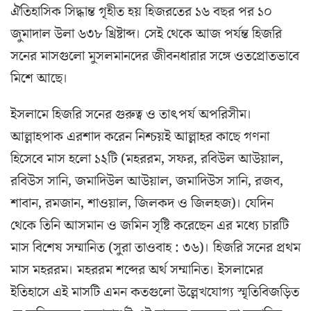
ঐতিহাসিক সিদ্ধান্ত গৃহীত হয় হিজরতের ১৬ বছর পর ১০
জুমাদাল উলা ৬৩৮ খ্রিষ্টাব্দ। সেই থেকে আজ পর্যন্ত হিজরি
সনের মাসগুলো মুসলমানদের জীবনধারার সঙ্গে ওতপ্রোতভাবে
মিশে আছে।
ইসলামে হিজরি সনের গুরুত্ব ও তাৎপর্য অপরিসীম।
আল্লাহপাক এরশাদ করেন নিশ্চয়ই আল্লাহর কাছে গণনা
হিসেবে মাস হলো ১২টি (মহররম, সফর, রবিউল আউয়াল,
রবিউস সানি, জমাদিউল আউয়াল, জমাদিউস সানি, রজব,
শাবান, রমজান, শাওয়াল, জিলকদ ও জিলহজ)। যেদিন
থেকে তিনি আসমান ও জমিন সৃষ্টি করেছেন এর মধ্যে চারটি
মাস বিশেষ সম্মানিত (সুরা তাওবাহ : ৩৬)। হিজরি সনের প্রথম
মাস মহররম। মহররম শব্দের অর্থ সম্মানিত। ইসলামের
ইতিহাসে এই মাসটি এমন কতগুলো উল্লেখযোগ্য স্মৃতিবিজড়িত