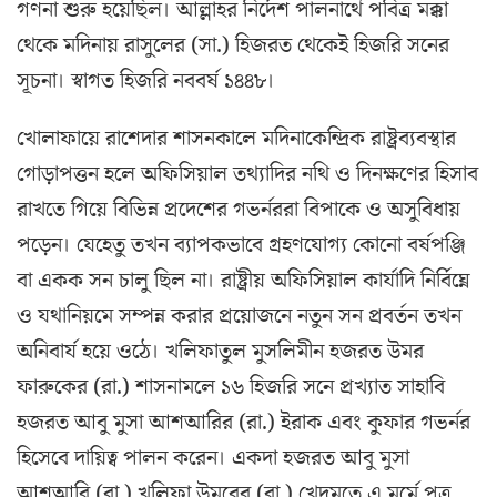
গণনা শুরু হয়েছিল। আল্লাহর নির্দেশ পালনার্থে পবিত্র মক্কা
থেকে মদিনায় রাসুলের (সা.) হিজরত থেকেই হিজরি সনের
সূচনা। স্বাগত হিজরি নববর্ষ ১৪৪৮।
খোলাফায়ে রাশেদার শাসনকালে মদিনাকেন্দ্রিক রাষ্ট্রব্যবস্থার
গোড়াপত্তন হলে অফিসিয়াল তথ্যাদির নথি ও দিনক্ষণের হিসাব
রাখতে গিয়ে বিভিন্ন প্রদেশের গভর্নররা বিপাকে ও অসুবিধায়
পড়েন। যেহেতু তখন ব্যাপকভাবে গ্রহণযোগ্য কোনো বর্ষপঞ্জি
বা একক সন চালু ছিল না। রাষ্ট্রীয় অফিসিয়াল কার্যাদি নির্বিঘ্নে
ও যথানিয়মে সম্পন্ন করার প্রয়োজনে নতুন সন প্রবর্তন তখন
অনিবার্য হয়ে ওঠে। খলিফাতুল মুসলিমীন হজরত উমর
ফারুকের (রা.) শাসনামলে ১৬ হিজরি সনে প্রখ্যাত সাহাবি
হজরত আবু মুসা আশআরির (রা.) ইরাক এবং কুফার গভর্নর
হিসেবে দায়িত্ব পালন করেন। একদা হজরত আবু মুসা
আশআরি (রা.) খলিফা উমরের (রা.) খেদমতে এ মর্মে পত্র