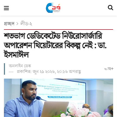
প্রচ্ছদ
লীড-২
শতভাগ ডেডিকেটেড নিউরোসার্জারি
অপারেশন থিয়েটারের বিকল্প নেই : ডা.
ইসমাঈল
অনলাইন ডেস্ক
অ+
অ-
প্রকাশিত: জুন ২৯ ২০২৬, ২০:১৬ অপরাহ্ণ