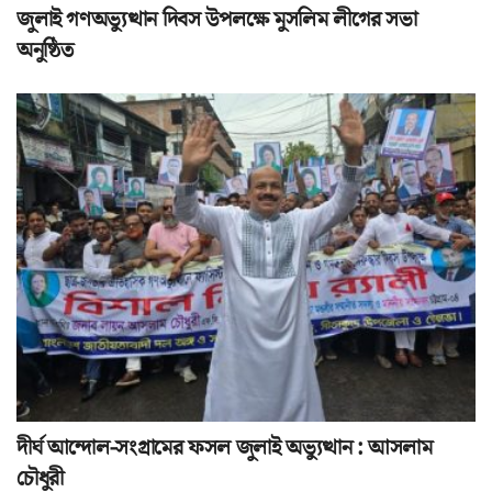
জুলাই গণঅভ্যুত্থান দিবস উপলক্ষে মুসলিম লীগের সভা
অনুষ্ঠিত
দীর্ঘ আন্দোল-সংগ্রামের ফসল জুলাই অভ্যুত্থান : আসলাম
চৌধুরী