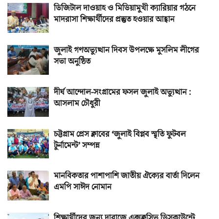
ডিজিটাল দাওয়াহ ও মিডিয়ামুখী ক্যারিয়ার গঠনে
মাদরাসা শিক্ষার্থীদের প্রস্তুত হওয়ার আহ্বান
জুলাই গণঅভ্যুত্থান দিবস উপলক্ষে মুসলিম লীগের
সভা অনুষ্ঠিত
দীর্ঘ আন্দোল-সংগ্রামের ফসল জুলাই অভ্যুত্থান :
আসলাম চৌধুরী
চট্টগ্রাম প্রেস ক্লাবের ‘জুলাই বিপ্লব স্মৃতি ফুটবল
টুর্নামেন্ট’ সম্পন্ন
মানবিকতার পাশাপাশি জাতীয় ঐক্যের বার্তা দিলেন
এমপি সাঈদ নোমান
শিক্ষার্থীদের জন্য দারাজে এক্সক্লুসিভ ডিসকাউন্টে