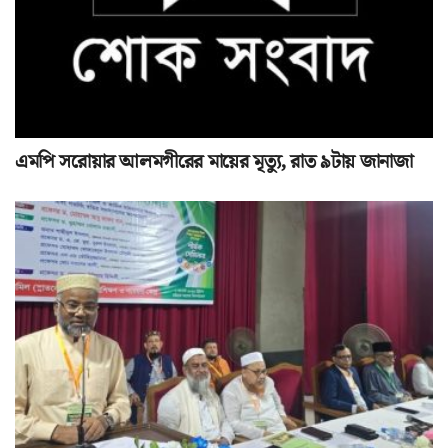
এমপি সরোয়ার আলমগীরের মায়ের মৃত্যু, রাত ৯টায় জানাজা