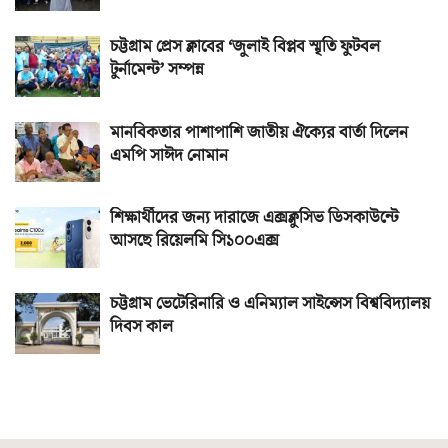
চট্টগ্রাম প্রেস ক্লাবের ‘জুলাই বিপ্লব স্মৃতি ফুটবল
টুর্নামেন্ট’ সম্পন্ন
মানবিকতার পাশাপাশি জাতীয় ঐক্যের বার্তা দিলেন
এমপি সাঈদ নোমান
শিক্ষার্থীদের জন্য দারাজে এক্সক্লুসিভ ডিসকাউন্টে
আসছে রিয়েলমি সি১০০এক্স
চট্টগ্রাম ভেটেরিনারি ও এনিম্যাল সাইন্সেস বিশ্ববিদ্যালয়
দিবস কাল