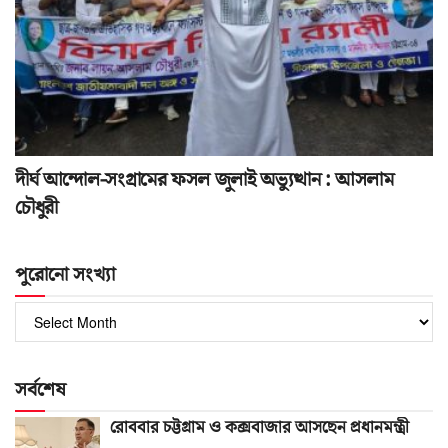
দীর্ঘ আন্দোল-সংগ্রামের ফসল জুলাই অভ্যুত্থান : আসলাম
চৌধুরী
পুরোনো সংখ্যা
পুরোনো
সংখ্যা
সর্বশেষ
রোববার চট্টগ্রাম ও কক্সবাজার আসছেন প্রধানমন্ত্রী