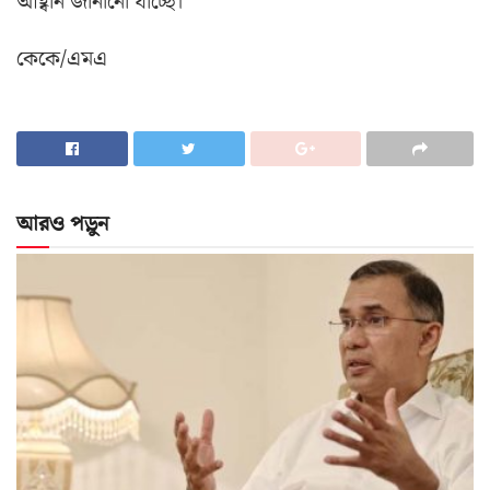
আহ্বান জানানো যাচ্ছে।
কেকে/এমএ
আরও পড়ুন