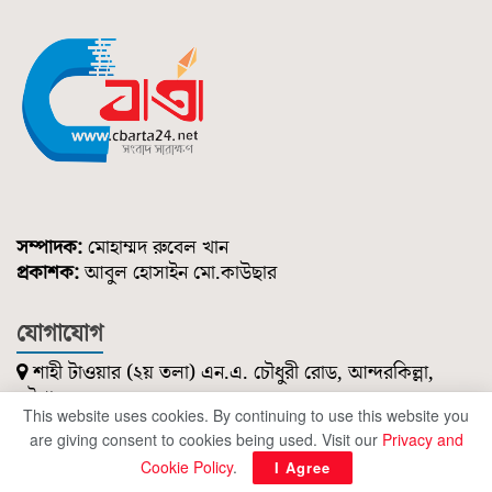
সম্পাদক:
মোহাম্মদ রুবেল খান
প্রকাশক:
আবুল হোসাইন মো.কাউছার
যোগাযোগ
শাহী টাওয়ার (২য় তলা) এন.এ. চৌধুরী রোড, আন্দরকিল্লা,
চট্টগ্রাম।
This website uses cookies. By continuing to use this website you
০১৮৫১ ২১৪ ৭৪৭
are giving consent to cookies being used. Visit our
Privacy and
cbartanews@gmail.com
Cookie Policy
.
I Agree