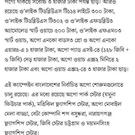
পণ্যে থাকছে সর্বোচ্চ ৩ হাজার টাকা পর্যন্ত ছাড়। আরও
রয়েছে ও’লাইক টিডব্লিউএস টি১১৪ লাইটে ৩০০ টাকা,
ও’লাইক টিডব্লিউএস টি৩০২ ও ও’লাইক এফডব্লিউ৩
অ্যামোলেড স্মার্ট ওয়াচে ৫০০ টাকা, ও’লাইক এফএম০৩
স্মার্ট ওয়াচ, অপো এনকো বাডস৩ প্রো ও অপো এনকো
এয়ার৪-এ ১ হাজার টাকা, অপো প্যাড এসই-তে (১২৮ জিবি +
৬ জিবি) দেড় হাজার টাকা, অপো ওয়াচ এক্স২ মিনিতে ২
হাজার টাকা এবং অপো ওয়াচ এক্স২-তে ৩ হাজার টাকা ছাড়।
এই ক্যাম্পেইন বাংলাদেশের নির্বাচিত অপো শোরুমগুলোতে
চালু রয়েছে। এর মধ্যে রয়েছে অপো পার্ক স্টোর (যমুনা
ফিউচার পার্ক), মতিঝিল ফ্ল্যাগশিপ স্টোর, অপো মোবাইল
মেলা বাড্ডা, বেটা কোম্পানি শপ বসুন্ধরা, নারায়ণগঞ্জ
ফ্ল্যাগশিপ স্টোর, জিবি স্টোর চট্টগ্রাম ও ময়মনসিংহ
ফ্ল্যাগশিপ স্টোর।