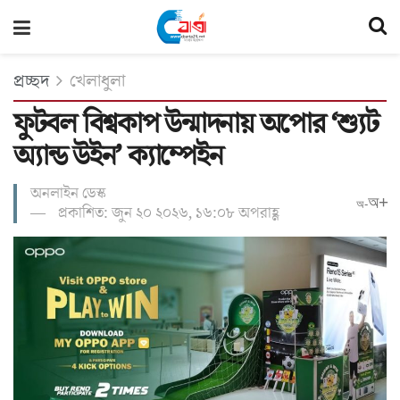
প্রচ্ছদ
খেলাধুলা
ফুটবল বিশ্বকাপ উন্মাদনায় অপোর ‘শ্যুট
অ্যান্ড উইন’ ক্যাম্পেইন
অনলাইন ডেস্ক
অ+
অ-
প্রকাশিত: জুন ২০ ২০২৬, ১৬:০৮ অপরাহ্ণ