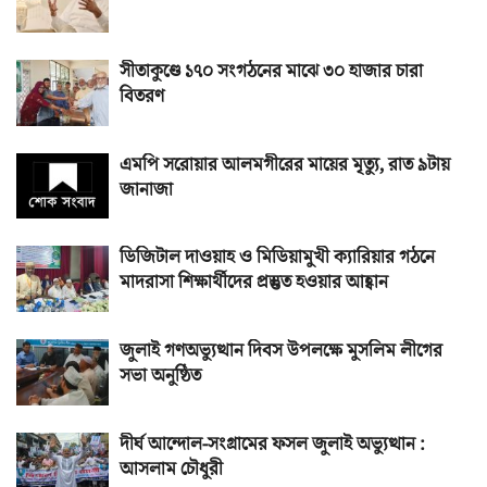
সীতাকুণ্ডে ১৭০ সংগঠনের মাঝে ৩০ হাজার চারা
বিতরণ
এমপি সরোয়ার আলমগীরের মায়ের মৃত্যু, রাত ৯টায়
জানাজা
ডিজিটাল দাওয়াহ ও মিডিয়ামুখী ক্যারিয়ার গঠনে
মাদরাসা শিক্ষার্থীদের প্রস্তুত হওয়ার আহ্বান
জুলাই গণঅভ্যুত্থান দিবস উপলক্ষে মুসলিম লীগের
সভা অনুষ্ঠিত
দীর্ঘ আন্দোল-সংগ্রামের ফসল জুলাই অভ্যুত্থান :
আসলাম চৌধুরী