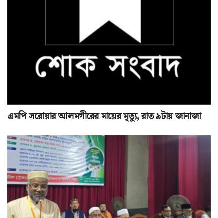
এমপি সরোয়ার আলমগীরের মায়ের মৃত্যু, রাত ৯টায় জানাজা