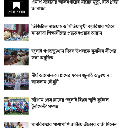
এমপি সরোয়ার আলমগীরের মায়ের মৃত্যু, রাত ৯টায়
জানাজা
ডিজিটাল দাওয়াহ ও মিডিয়ামুখী ক্যারিয়ার গঠনে
মাদরাসা শিক্ষার্থীদের প্রস্তুত হওয়ার আহ্বান
জুলাই গণঅভ্যুত্থান দিবস উপলক্ষে মুসলিম লীগের
সভা অনুষ্ঠিত
দীর্ঘ আন্দোল-সংগ্রামের ফসল জুলাই অভ্যুত্থান :
আসলাম চৌধুরী
চট্টগ্রাম প্রেস ক্লাবের ‘জুলাই বিপ্লব স্মৃতি ফুটবল
টুর্নামেন্ট’ সম্পন্ন
মানবিকতার পাশাপাশি জাতীয় ঐক্যের বার্তা দিলেন