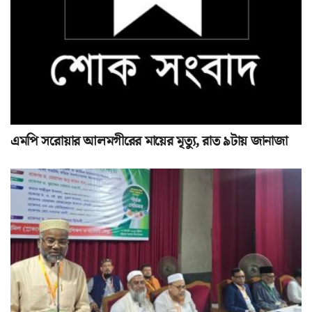
এমপি সরোয়ার আলমগীরের মায়ের মৃত্যু, রাত ৯টায় জানাজা