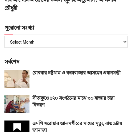
দীর্ঘ আন্দোল-সংগ্রামের ফসল জুলাই অভ্যুত্থান : আসলাম
চৌধুরী
পুরোনো সংখ্যা
পুরোনো
সংখ্যা
সর্বশেষ
রোববার চট্টগ্রাম ও কক্সবাজার আসছেন প্রধানমন্ত্রী
সীতাকুণ্ডে ১৭০ সংগঠনের মাঝে ৩০ হাজার চারা
বিতরণ
এমপি সরোয়ার আলমগীরের মায়ের মৃত্যু, রাত ৯টায়
জানাজা