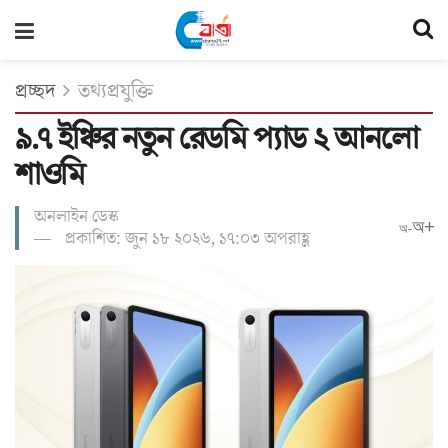
প্রচ্ছদ
তথ্যপ্রযুক্তি
৯.৭ ইঞ্চির নতুন রেডমি প্যাড ২ আনলো
শাওমি
অনলাইন ডেস্ক
অ+
অ-
প্রকাশিত: জুন ১৮ ২০২৬, ১৭:০৩ অপরাহ্ণ