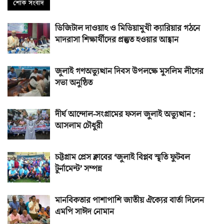
ডিজিটাল দাওয়াহ ও মিডিয়ামুখী ক্যারিয়ার গঠনে
মাদরাসা শিক্ষার্থীদের প্রস্তুত হওয়ার আহ্বান
জুলাই গণঅভ্যুত্থান দিবস উপলক্ষে মুসলিম লীগের
সভা অনুষ্ঠিত
দীর্ঘ আন্দোল-সংগ্রামের ফসল জুলাই অভ্যুত্থান :
আসলাম চৌধুরী
চট্টগ্রাম প্রেস ক্লাবের ‘জুলাই বিপ্লব স্মৃতি ফুটবল
টুর্নামেন্ট’ সম্পন্ন
মানবিকতার পাশাপাশি জাতীয় ঐক্যের বার্তা দিলেন
এমপি সাঈদ নোমান