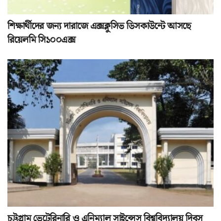
শিক্ষার্থীদের জন্য দারাজে এক্সক্লুসিভ ডিসকাউন্টে আসছে
রিয়েলমি সি১০০এক্স
চট্টগ্রাম ভেটেরিনারি ও এনিম্যাল সাইন্সেস বিশ্ববিদ্যালয় দিবস