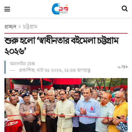
প্রচ্ছদ
চট্টগ্রাম
শুরু হলো ‘স্বাধীনতার বইমেলা চট্টগ্রাম
২০২৬’
অনলাইন ডেস্ক
অ+
অ-
প্রকাশিত: মার্চ ৩১ ২০২৬, ২১:৪৩ অপরাহ্ণ