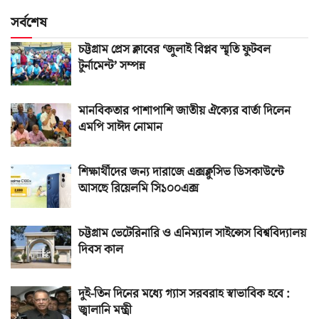
সর্বশেষ
চট্টগ্রাম প্রেস ক্লাবের ‘জুলাই বিপ্লব স্মৃতি ফুটবল
টুর্নামেন্ট’ সম্পন্ন
মানবিকতার পাশাপাশি জাতীয় ঐক্যের বার্তা দিলেন
এমপি সাঈদ নোমান
শিক্ষার্থীদের জন্য দারাজে এক্সক্লুসিভ ডিসকাউন্টে
আসছে রিয়েলমি সি১০০এক্স
চট্টগ্রাম ভেটেরিনারি ও এনিম্যাল সাইন্সেস বিশ্ববিদ্যালয়
দিবস কাল
দুই-তিন দিনের মধ্যে গ্যাস সরবরাহ স্বাভাবিক হবে :
জ্বালানি মন্ত্রী