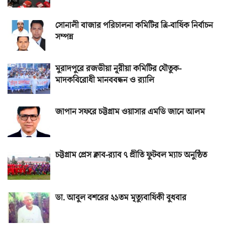
সোনালী বাজার পরিচালনা কমিটির ত্রি-বার্ষিক নির্বাচন
সম্পন্ন
মুরাদপুরে রজভীয়া নূরীয়া কমিটির যৌতুক-
মাদকবিরোধী মানববন্ধন ও র‌্যালি
জাপান সফরে চট্টগ্রাম ওয়াসার এমডি জানে আলম
চট্টগ্রাম প্রেস ক্লাব-র‌্যাব ৭ প্রীতি ফুটবল ম্যাচ অনুষ্ঠিত
ডা. আবুল বশরের ২১তম মৃত্যুবার্ষিকী বুধবার