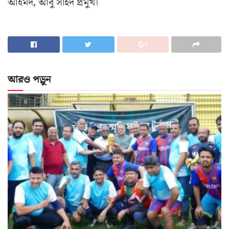
আহমদ, আবু সাইদ প্রমুখ।
আরও পড়ুন