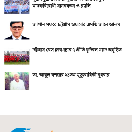
মাদকবিরোধী মানববন্ধন ও র‌্যালি
জাপান সফরে চট্টগ্রাম ওয়াসার এমডি জানে আলম
চট্টগ্রাম প্রেস ক্লাব-র‌্যাব ৭ প্রীতি ফুটবল ম্যাচ অনুষ্ঠিত
ডা. আবুল বশরের ২১তম মৃত্যুবার্ষিকী বুধবার