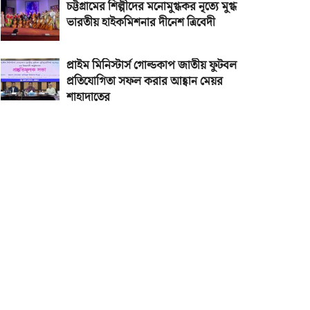
চট্টগ্রামের শিল্পীদের মনোমুগ্ধকর নৃত্যে মুগ্ধ
ভারতীয় হাইকমিশনার দীনেশ ত্রিবেদী
প্রাইম মিনিস্টার্স গোল্ডকাপ জাতীয় ফুটবল
প্রতিযোগিতা সফল করার আহ্বান মেয়র
শাহাদাতের