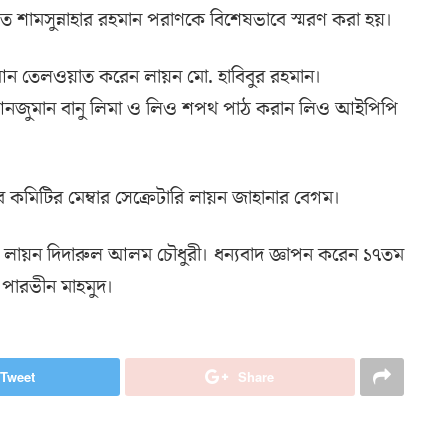
 প্রয়াত শামসুন্নাহার রহমান পরাণকে বিশেষভাবে স্মরণ করা হয়।
রআন তেলওয়াত করেন লায়ন মো. হাবিবুর রহমান।
নজুমান বানু লিমা ও লিও শপথ পাঠ করান লিও আইপিপি
জার কমিটির মেম্বার সেক্রেটারি লায়ন জাহানার বেগম।
েটারি লায়ন দিদারুল আলম চৌধুরী। ধন্যবাদ জ্ঞাপন করেন ১৭তম
ন পারভীন মাহমুদ।
Tweet
Share