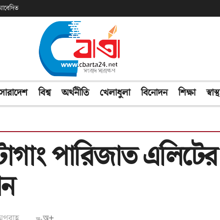
ক আবেদিত
সারাদেশ
বিশ্ব
অর্থনীতি
খেলাধুলা
বিনোদন
শিক্ষা
স্বাস্থ
িটাগাং পারিজাত এলিটের 
পন
অপরাহ্ণ
অ+
অ-