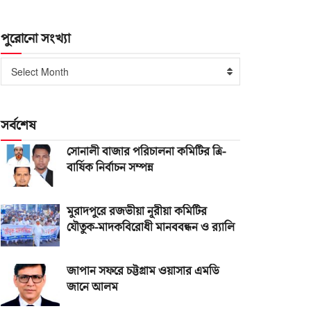
পুরোনো সংখ্যা
পুরোনো
Select Month
সংখ্যা
সর্বশেষ
সোনালী বাজার পরিচালনা কমিটির ত্রি-
বার্ষিক নির্বাচন সম্পন্ন
মুরাদপুরে রজভীয়া নূরীয়া কমিটির
যৌতুক-মাদকবিরোধী মানববন্ধন ও র‌্যালি
জাপান সফরে চট্টগ্রাম ওয়াসার এমডি
জানে আলম