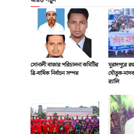
আরও পড়ুন
সোনালী বাজার পরিচালনা কমিটির
মুরাদপুরে র
ত্রি-বার্ষিক নির্বাচন সম্পন্ন
যৌতুক-মাদক
র‌্যালি