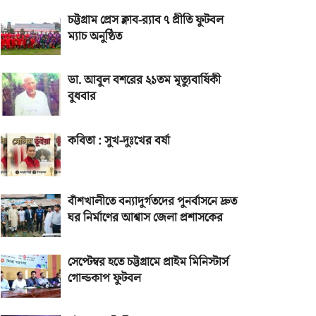
চট্টগ্রাম প্রেস ক্লাব-র‌্যাব ৭ প্রীতি ফুটবল
ম্যাচ অনুষ্ঠিত
ডা. আবুল বশরের ২১তম মৃত্যুবার্ষিকী
বুধবার
কবিতা : সুখ-দুঃখের বর্ষা
বাঁশখালীতে বন্যাদুর্গতদের পুনর্বাসনে দ্রুত
ঘর নির্মাণের আশ্বাস জেলা প্রশাসকের
সেপ্টেম্বর হতে চট্টগ্রামে প্রাইম মিনিস্টার্স
গোল্ডকাপ ফুটবল