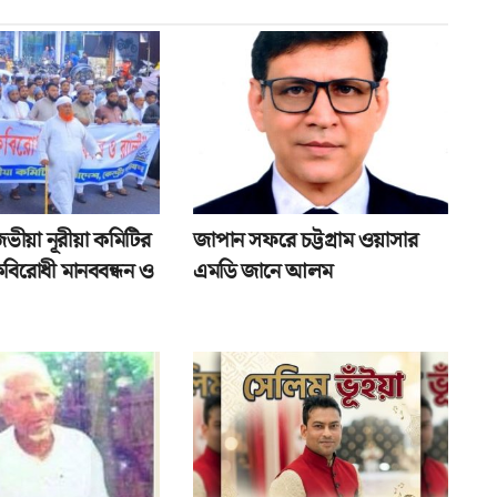
জভীয়া নূরীয়া কমিটির
জাপান সফরে চট্টগ্রাম ওয়াসার
বিরোধী মানববন্ধন ও
এমডি জানে আলম