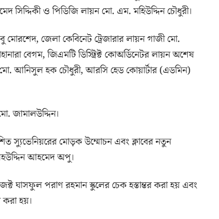
দ সিদ্দিকী ও পিডিজি লায়ন মো. এম. মহিউদ্দিন চৌধুরী।
ু মোরশেদ, জেলা কেবিনেট ট্রেজারার লায়ন গাজী মো.
 জাহানারা বেগম, জিএমটি ডিস্ট্রিক্ট কোঅর্ডিনেটর লায়ন অশেষ
য়ন মো. আনিসুল হক চৌধুরী, আরসি হেড কোয়ার্টার (এডমিন)
মো. জামালউদ্দিন।
শিত স্যুভেনিয়রের মোড়ক উম্মোচন এবং ক্লাবের নতুন
েহউদ্দিন আহমেদ অপু।
রজেক্ট ঘাসফুল পরাণ রহমান স্কুলের চেক হস্তান্তর করা হয় এবং
ন করা হয়।