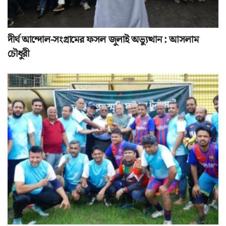
দীর্ঘ আন্দোল-সংগ্রামের ফসল জুলাই অভ্যুত্থান : আসলাম
চৌধুরী