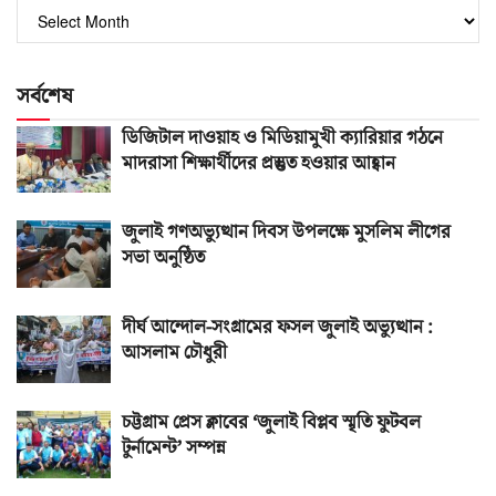
পুরোনো
সংখ্যা
সর্বশেষ
ডিজিটাল দাওয়াহ ও মিডিয়ামুখী ক্যারিয়ার গঠনে
মাদরাসা শিক্ষার্থীদের প্রস্তুত হওয়ার আহ্বান
জুলাই গণঅভ্যুত্থান দিবস উপলক্ষে মুসলিম লীগের
সভা অনুষ্ঠিত
দীর্ঘ আন্দোল-সংগ্রামের ফসল জুলাই অভ্যুত্থান :
আসলাম চৌধুরী
চট্টগ্রাম প্রেস ক্লাবের ‘জুলাই বিপ্লব স্মৃতি ফুটবল
টুর্নামেন্ট’ সম্পন্ন