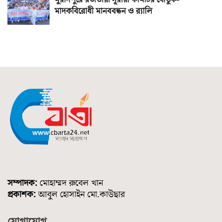
মুরাদপুরে রজভীয়া নূরীয়া কমিটির যৌতুক-
মাদকবিরোধী মানববন্ধন ও র‌্যালি
সম্পাদক:
মোহাম্মদ রুবেল খান
প্রকাশক:
আবুল হোসাইন মো.কাউছার