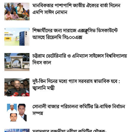
মানবিকতার পাশাপাশি জাতীয় ঐক্যের বার্তা দিলেন
এমপি সাঈদ নোমান
শিক্ষার্থীদের জন্য দারাজে এক্সক্লুসিভ ডিসকাউন্টে
আসছে রিয়েলমি সি১০০এক্স
চট্টগ্রাম ভেটেরিনারি ও এনিম্যাল সাইন্সেস বিশ্ববিদ্যালয়
দিবস কাল
দুই-তিন দিনের মধ্যে গ্যাস সরবরাহ স্বাভাবিক হবে :
জ্বালানি মন্ত্রী
সোনালী বাজার পরিচালনা কমিটির ত্রি-বার্ষিক নির্বাচন
সম্পন্ন